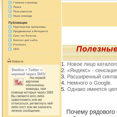
Главная страница
Поиск
Пользователи
Наша команда
Публикации
Партнерские программы
Продвижение в Интернете
Секс чат Рулетка
Контент для сайта
Freelance
Полезные
СЕО
Новости
Новое лицо каталог
«Яндекс» - сенсаци
Beeline + Twitter =
чирикай через SMS!
Расширенный синтакс
На первой
картинке
Немного о Google.
обозначены
Однако имеется цел
команды, при
помощи которых через SMS
Вы сможете кого-либо
зафолловить или же
отписаться, ретвитнуть чей-
либо пост или же написать
Почему рядового 
личное сообщение.