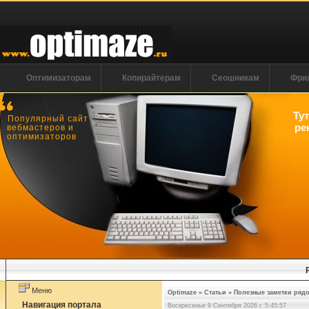
Оптимизаторам
Копирайтерам
Сеошникам
Фри
Ту
Популярный сайт
ре
вебмастеров и
оптимизаторов
Меню
Optimaze
»
Статьи
»
Полезные заметки рядо
Навигация портала
Воскресенье 9 Сентября 2026 г. 5:45:58