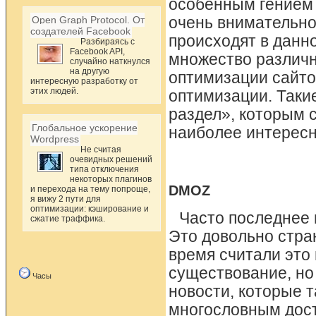
особенным гением в
Open Graph Protocol. От
очень внимательно
создателей Facebook
происходят в данно
Разбираясь с
Facebook API,
множество различн
случайно наткнулся
на другую
оптимизации сайто
интересную разработку от
этих людей.
оптимизации. Такие
раздел», которым 
Глобальное ускорение
наиболее интерес
Wordpress
Не считая
очевидных решений
типа отключения
некоторых плагинов
DMOZ
и перехода на тему попроще,
я вижу 2 пути для
оптимизации: кэширование и
Часто последнее 
сжатие траффика.
Это довольно стра
время считали это
существование, но
Часы
новости, которые т
многословным дос