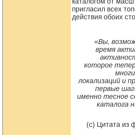
каталогом от масш
пригласил всех то
действия обоих ст
«
Вы, возмо
время акти
активност
которое тепер
многи
локализаций и 
первые шаг
именно тесное с
каталога н
(c) Цитата из