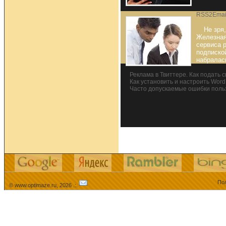
RSS2Emai
Не зря
Железная
сервиса 
подпиской
набралас
Реклама в Твиттере. Как подать 
Как установить и настроить Word
Часто допускаемые ошибки поль
Пол
© www.optimaze.ru, 2026 .:.