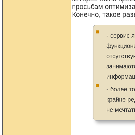
просьбам оптимизат
Конечно, такое раз
- сервис 
функциона
отсутству
занимаютс
информац
- более т
крайне ре
не мечтат