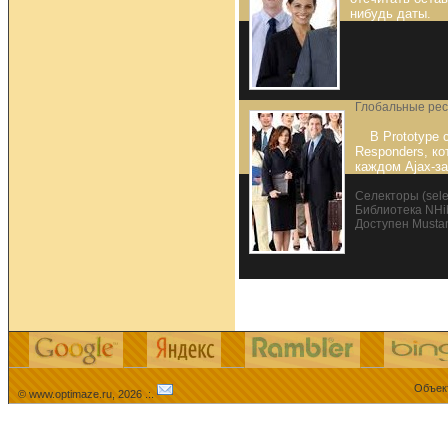
нибудь даты.
Глобальные ре
В Prototype 
Responders, к
каждом Ajax-за
Селекторы (sele
Библиотека NHi
Доступен Musta
Объек
© www.optimaze.ru, 2026 .:.