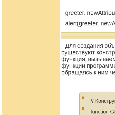
greeter. newAttribu
alert(greeter. newAt
Для создания объе
существуют констру
функция, вызываем
функции программи
обращаясь к ним че
// Констру
function G