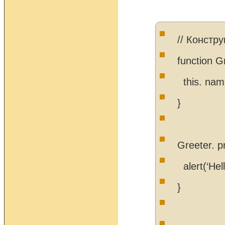
// Констру
function G
this. nam
}
Greeter. pr
alert(‘Hell
}