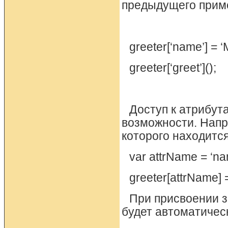
предыдущего приме
greeter[‘name’] = ‘
greeter[‘greet’]();
Доступ к атрибут
возможности. Напр
которого находитс
var attrName = ‘na
greeter[attrName] =
При присвоении 
будет автоматичес