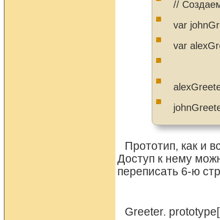
// Создае
var johnGr
var alexGr
alexGreeter
johnGreete
Прототип, как и в
Доступ к нему мож
переписать 6-ю ст
Greeter. prototype[‘