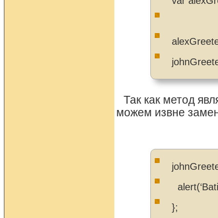
var alexGr
alexGreeter
johnGreete
Так как метод яв
можем извне замени
johnGreete
alert(‘Bati
};