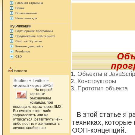
Главная страница
Поиск
Пользователи
Наша команда
Публикации
Партнерские программы
Продвижение в Интернете
Секс чат Рулетка
Контент для сайта
Freelance
Объ
СЕО
прог
Новости
Объекты в JavaScrip
Конструкторы
Beeline + Twitter =
чирикай через SMS!
Прототип объекта
На первой
картинке
обозначены
команды, при
помощи которых через SMS
Вы сможете кого-либо
В этой статье я р
зафолловить или же
отписаться, ретвитнуть чей-
техниках, которые
либо пост или же написать
личное сообщение.
ООП-концепций.