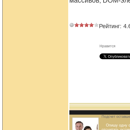
массивов, DOM-эле
Рейтинг:
4.
Нравится
Подсчет оставше
Опишу одну ф
отсчитать оста