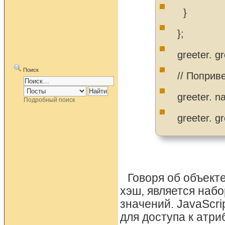
}
};
greeter. gr
Поиск
// Поприв
greeter. n
Подробный поиск
greeter. gr
Говоря об объекте
хэш, является наб
значений. JavaScr
для доступа к атри