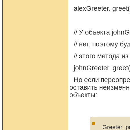
alexGreeter. greet(
// У объекта johnG
// нет, поэтому б
// этого метода и
johnGreeter. greet()
Но если переопре
оставить неизменн
объекты:
Greeter. pr