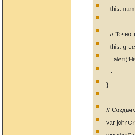
this. nam
// Точно 
this. greet
alert(‘Hel
};
}
// Создае
var johnGr