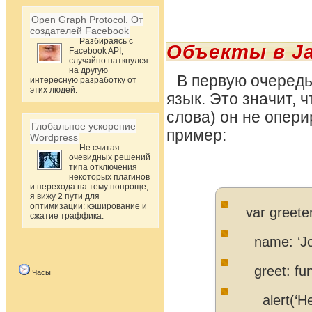
Open Graph Protocol. От
создателей Facebook
Разбираясь с
Объекты в Ja
Facebook API,
случайно наткнулся
на другую
В первую очередь 
интересную разработку от
этих людей.
язык. Это значит, 
слова) он не опери
Глобальное ускорение
пример:
Wordpress
Не считая
очевидных решений
типа отключения
некоторых плагинов
и перехода на тему попроще,
я вижу 2 пути для
оптимизации: кэширование и
var greete
сжатие траффика.
name: ‘Jo
greet: fun
Часы
alert(‘Hel