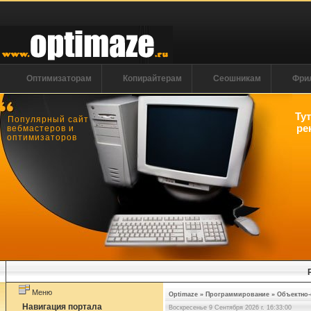
Оптимизаторам
Копирайтерам
Сеошникам
Фри
Ту
Популярный сайт
ре
вебмастеров и
оптимизаторов
Меню
Optimaze
»
Программирование
»
Объектно-
Навигация портала
Воскресенье 9 Сентября 2026 г. 16:33:01