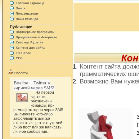
Главная страница
Поиск
Пользователи
Наша команда
Публикации
Партнерские программы
Продвижение в Интернете
Секс чат Рулетка
Контент для сайта
Freelance
Ко
СЕО
Контент сайта долж
грамматических ош
Новости
Возможно Вам нужен
Beeline + Twitter =
чирикай через SMS!
На первой
картинке
обозначены
команды, при
помощи которых через SMS
Вы сможете кого-либо
зафолловить или же
отписаться, ретвитнуть чей-
либо пост или же написать
личное сообщение.