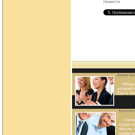
Нравится
Биржи ко
Обзоры
копирайти
Etxt и Te
Копипаст
Сталк
существ
нельзя,
прибега