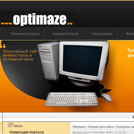
Оптимизаторам
Копирайтерам
Сеошникам
Фри
Ту
Популярный сайт
ре
вебмастеров и
оптимизаторов
Меню
Optimaze
»
Контент для сайта
»
Контроль ка
Навигация портала
Воскресенье 9 Сентября 2026 г. 17:22:33