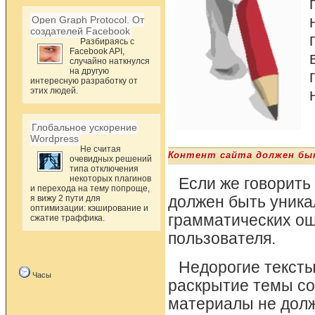
Open Graph Protocol. От
создателей Facebook
Разбираясь с
Facebook API,
случайно наткнулся
на другую
интересную разработку от
этих людей.
Глобальное ускорение
Wordpress
Не считая
Контент сайта должен быт
очевидных решений
типа отключения
некоторых плагинов
Если же говорить 
и перехода на тему попроще,
я вижу 2 пути для
должен быть уника
оптимизации: кэширование и
грамматических ош
сжатие траффика.
пользователя.
Недорогие тексты
Часы
раскрытие темы со
материалы не долж