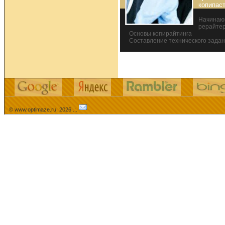
копипас
Начинаю
рерайте
Основы копирайтинга
Составление технического задан
© www.optimaze.ru, 2026 .:.