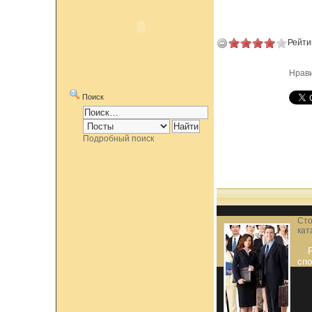
Рейти
Нрав
Поиск
Подробный поиск
Сто
кат
спо