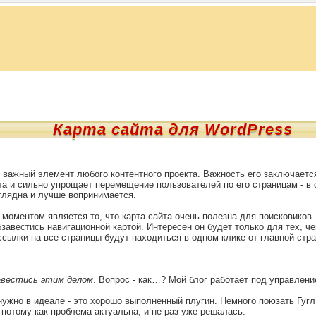
Карта сайта для WordPress
 важный элемент любого контентного проекта. Важность его заключается
та и сильно упрощает перемещение пользователей по его страницам - в
глядна и лучше вопринимается.
оментом является то, что карта сайта очень полезна для поисковиков.
завестись навигационной картой. Интересен он будет только для тех, ч
 ссылки на все страницы будут находиться в одном клике от главной стр
авестись этим делом
. Вопрос - как…? Мой блог работает под управлен
 нужно в идеале - это хорошо выполненный плугин. Немного поюзать Гуг
 потому как проблема актуальна, и не раз уже решалась.