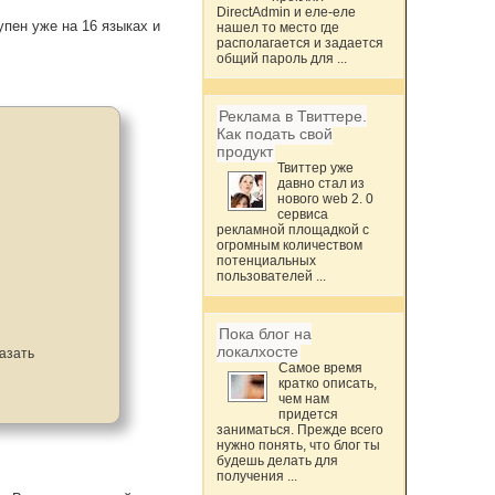
DirectAdmin и еле-еле
упен уже на 16 языках и
нашел то место где
располагается и задается
общий пароль для ...
Реклама в Твиттере.
Как подать свой
продукт
Твиттер уже
давно стал из
нового web 2. 0
сервиса
рекламной площадкой с
огромным количеством
потенциальных
пользователей ...
Пока блог на
локалхосте
казать
Самое время
кратко описать,
чем нам
придется
заниматься. Прежде всего
нужно понять, что блог ты
будешь делать для
получения ...