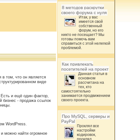
8 методов раскрутки
своего форума с нуля
Итак, у вас
имеется свой
собственный
форум, но его
никто не посещает? Мы
готовы помочь вам
справиться с этой нелегкой
проблемой.
Как привлекать
посетителей на проект
Данная статья в
 в том, что он является
основном
 структурированном виде
рассчитана на
тех, кто
самостоятельно
 Есть и ещё один фактор,
занимается продвижением
своего проекта.
ей бизнес - продажа ссылок
аницы.
Про MySQL, серверы и
PayPal
ием WordPress.
Проклял все
настройки
л и можно найти огромное
кодировок,
проклял