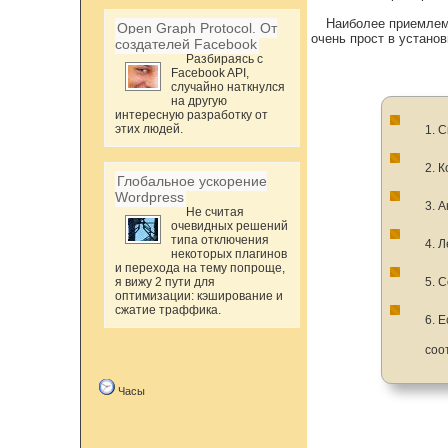
Наиболее приемлемы
Open Graph Protocol. От
очень прост в установ
создателей Facebook
Разбираясь с
Facebook API,
случайно наткнулся
на другую
интересную разработку от
этих людей.
1. 
2. 
Глобальное ускорение
Wordpress
3. 
Не считая
очевидных решений
типа отключения
4. 
некоторых плагинов
и перехода на тему попроще,
я вижу 2 пути для
5. 
оптимизации: кэширование и
сжатие траффика.
6. 
соо
Часы