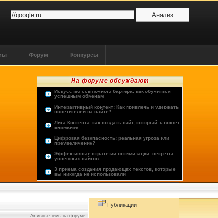
ммы
Форум
Конкурсы
На форуме обсуждают
Искусство ссылочного бартера: как обучиться
успешным обменам
Интерактивный контент: Как привлечь и удержать
посетителей на сайте?
Лига Контента: как создать сайт, который завоюет
внимание
Цифровая безопасность: реальная угроза или
преувеличение?
Эффективные стратегии оптимизации: секреты
успешных сайтов
3 приема создания продающих текстов, которые
вы никогда не использовали
Опыт пользователей: лучшие хостинг-провайдеры
Будущее человечества: космос или виртуальная
реальность?
Публикации
Активные темы на форуме