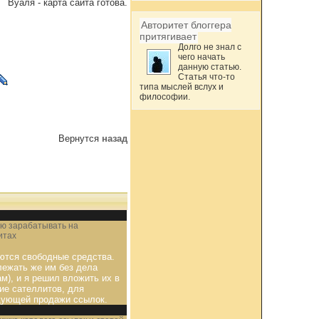
Вуаля - карта сайта готова.
Авторитет блоггера
притягивает
Долго не знал с
чего начать
данную статью.
Статья что-то
типа мыслей вслух и
философии.
Вернутся
назад
ю зарабатывать на
итах
тся свободные средства.
лежать же им без дела
ам), и я решил вложить их в
ие сателлитов, для
дующей продажи ссылок.