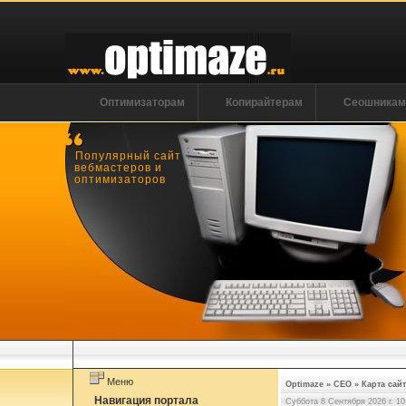
Оптимизаторам
Копирайтерам
Сеошника
Популярный сайт
вебмастеров и
оптимизаторов
Меню
Optimaze
»
СЕО
»
Карта сай
Навигация портала
Суббота 8 Сентября 2026 г. 10