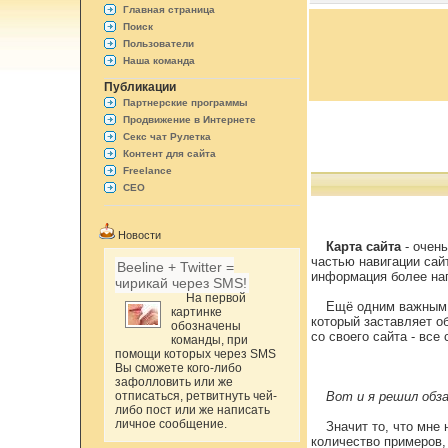
Главная страница
Поиск
Пользователи
Наша команда
Публикации
Партнерские программы
Продвижение в Интернете
Секс чат Рулетка
Контент для сайта
Freelance
СЕО
Новости
Карта сайта
- очень
частью навигации сай
Beeline + Twitter =
информация более на
чирикай через SMS!
На первой
Ещё одним важным м
картинке
который заставляет об
обозначены
со своего сайта - все
команды, при
помощи которых через SMS
Вы сможете кого-либо
зафолловить или же
отписаться, ретвитнуть чей-
Вот и я решил обз
либо пост или же написать
личное сообщение.
Значит то, что мне
количество примеров,