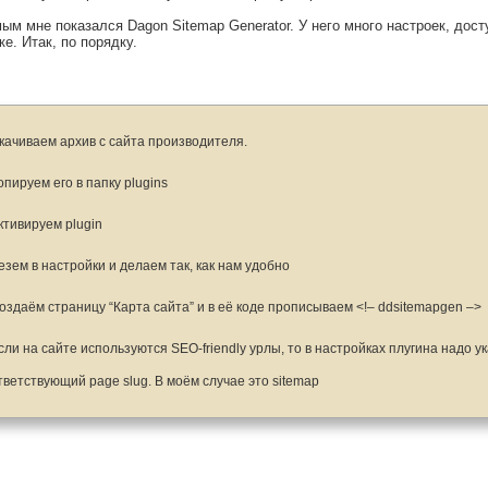
м мне показался Dagon Sitemap Generator. У него много настроек, дост
ке. Итак, по порядку.
Скачиваем архив с сайта производителя.
Копируем его в папку plugins
Активируем plugin
Лезем в настройки и делаем так, как нам удобно
Создаём страницу “Карта сайта” и в её коде прописываем <!– ddsitemapgen –>
Если на сайте используются SEO-friendly урлы, то в настройках плугина надо у
тветствующий page slug. В моём случае это sitemap