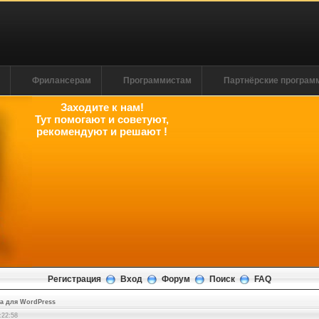
м
Фрилансерам
Программистам
Партнёрские програ
Заходите к нам!
Тут помогают и советуют,
рекомендуют и решают !
Регистрация
Вход
Форум
Поиск
FAQ
та для WordPress
:22:59