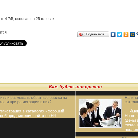
нг:
4.7
/
5
, основан на
25
голосах.
ится
Поделиться…
Вам будет интересно:
ит ли размещать обратные ссылки на
Начина
алоги при регистрации в них?
сателл
Регистрация в каталогах - хороший
Имею
соб продвижения сайта по НЧ.
Но не 
(деньг
создан
после