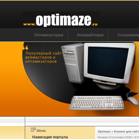
Оптимизаторам
Копирайтерам
Сеошника
Популярный сайт
вебмастеров и
оптимизаторов
Меню
Optimaze
»
Контент для сайт
Навигация портала
Четверг 6 Сентября 2026 г. 8:3