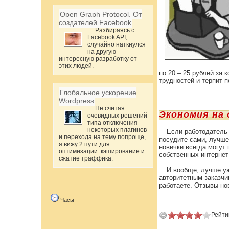
Open Graph Protocol. От
создателей Facebook
Разбираясь с
Facebook API,
случайно наткнулся
на другую
интересную разработку от
этих людей.
по 20 – 25 рублей за 
трудностей и терпит п
Глобальное ускорение
Wordpress
Не считая
Экономия на 
очевидных решений
типа отключения
некоторых плагинов
Если работодатель 
и перехода на тему попроще,
посудите сами, лучше 
я вижу 2 пути для
новички всегда могут
оптимизации: кэширование и
собственных интернет
сжатие траффика.
И вообще, лучше уж
авторитетным заказчи
работаете. Отзывы но
Часы
Рейти