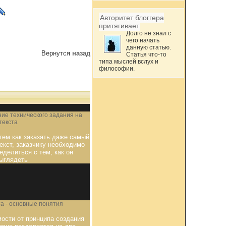
Авторитет блоггера
притягивает
Долго не знал с
чего начать
данную статью.
Вернутся
назад
Статья что-то
типа мыслей вслух и
философии.
ие технического задания на
текста
тем как заказать даже самый
екст, заказчику необходимо
еделиться с тем, как он
ыглядеть
а - основные понятия
мости от принципа создания