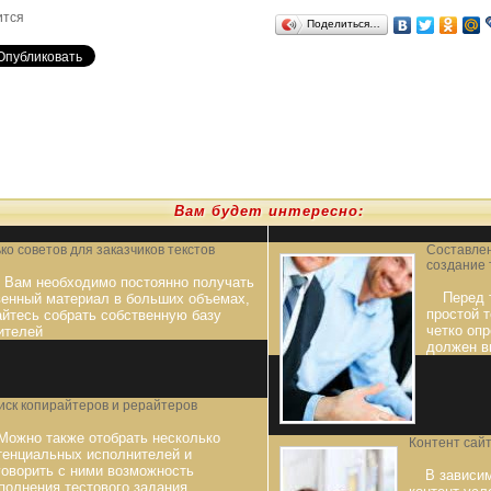
ится
Поделиться…
Вам будет интересно:
ко советов для заказчиков текстов
Составлен
создание 
 Вам необходимо постоянно получать
Перед 
венный материал в больших объемах,
простой т
айтесь собрать собственную базу
четко опр
ителей
должен в
иск копирайтеров и рерайтеров
Можно также отобрать несколько
Контент сайт
тенциальных исполнителей и
говорить с ними возможность
В зависи
полнения тестового задания