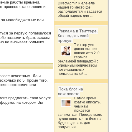
нение работы времени.
DirectAdmin и еле-еле
ит процесс становления и
нашел то место где
располагается и задается
общий пароль для ...
я за малобюджетные или
Реклама в Твиттере.
аться за первую попавшуюся
Как подать свой
ебе позволить брать заказы
продукт
ычно не вызывает больших
Твиттер уже
давно стал из
нового web 2. 0
сервиса
рекламной площадкой с
огромным количеством
потенциальных
пользователей ...
 вовсе нечестным. Да и
сколько по 5. Кроме того,
воего портфолио или
Пока блог на
локалхосте
тоит предлагать свои услуги
Самое время
 форума, на котором Вы
кратко описать,
чем нам
придется
заниматься. Прежде всего
нужно понять, что блог ты
будешь делать для
получения ...