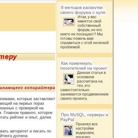
8 методов раскрутки
своего форума с нуля
Итак, у вас
имеется свой
собственный
форум, но его
никто не посещает? Мы
готовы помочь вам
справиться с этой нелегкой
проблемой.
теру
Как привлекать
посетителей на проект
Данная статья в
основном
рассчитана на
тех, кто
чинающего копирайтера
самостоятельно
занимается продвижением
блемами, которые заставляют
своего проекта.
дающий на первых порах
язанных с проверкой на
. Главное правило, которое
Про MySQL, серверы и
тать рейтинг и опыт, далее
PayPal
Проклял все
настройки
вать авторитет и писать по
кодировок,
айтинга должна
проклял