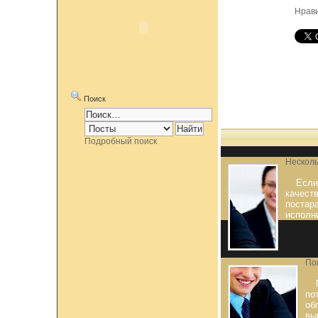
Нрав
Поиск
Подробный поиск
Несколь
Если
качест
постар
исполн
По
по
об
вы