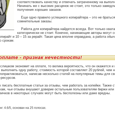
соответствовать качеству и отвечать затраченному на выпол
Начинать же с высоких расценок не стоит, это только замедл
получения хороших заказов.
Еще одно правило успешного копирайтера – это не братьс
сомнительные заказы.
Работа для копирайтера найдется всегда. Вот только хват
категорически не стоит. Конечно, начинающие авторы могут с
копирайт и 10 – 15 за рерайт. Такая цена вполне оправдана, а работа об
о срокам.
оплате - признак нечестности!
слишком экономит на оплате, то велика вероятность, что он окажется и
выполнить одну работу, стоимость которой составляет 20 рублей, чем не
 попрактиковаться, написав несколько статей на популярные темы для с
-ресурсов.
 писать бесплатные статьи за отзывы, чем работать за копейки. Также с
кам, чьи отзывы внушают доверие остальным пользователям биржи или
вичков в некоторых случаях могут быть бесполезны или даже вредны.
нг:
4.6
/
5
, основан на
25
голосах.