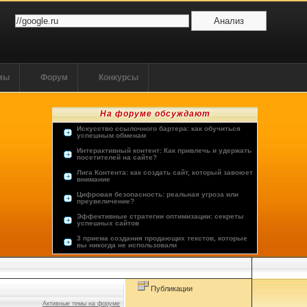
ммы
Форум
Конкурсы
На форуме обсуждают
Искусство ссылочного бартера: как обучиться
успешным обменам
Интерактивный контент: Как привлечь и удержать
посетителей на сайте?
Лига Контента: как создать сайт, который завоюет
внимание
Цифровая безопасность: реальная угроза или
преувеличение?
Эффективные стратегии оптимизации: секреты
успешных сайтов
3 приема создания продающих текстов, которые
вы никогда не использовали
Опыт пользователей: лучшие хостинг-провайдеры
Будущее человечества: космос или виртуальная
реальность?
Публикации
Активные темы на форуме