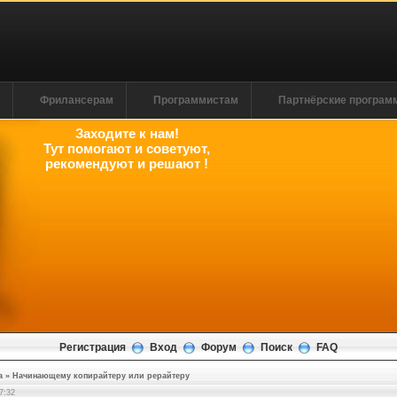
м
Фрилансерам
Программистам
Партнёрские програ
Заходите к нам!
Тут помогают и советуют,
рекомендуют и решают !
Регистрация
Вход
Форум
Поиск
FAQ
а
»
Начинающему копирайтеру или рерайтеру
7:32