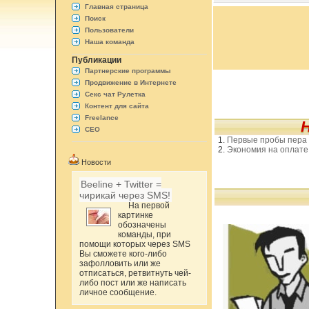
Главная страница
Поиск
Пользователи
Наша команда
Публикации
Партнерские программы
Продвижение в Интернете
Секс чат Рулетка
Контент для сайта
Freelance
СЕО
Первые пробы пера
Экономия на оплате 
Новости
Beeline + Twitter =
чирикай через SMS!
На первой
картинке
обозначены
команды, при
помощи которых через SMS
Вы сможете кого-либо
зафолловить или же
отписаться, ретвитнуть чей-
либо пост или же написать
личное сообщение.