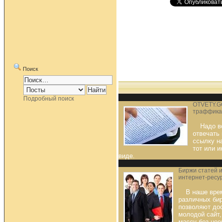
Поиск
Подробный поиск
OTVETY.G
траффика
Надо в
отвечать 
ссылку на
тот или и
виде.
Биржи статей 
интернет-ресу
В наше вре
различных бир
позволяют до
молодой сайт
массу без нео