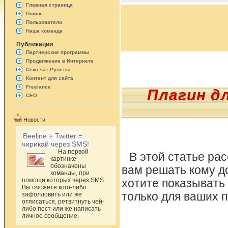
Главная страница
Поиск
Пользователи
Наша команда
Публикации
Партнерские программы
Продвижение в Интернете
Секс чат Рулетка
Контент для сайта
Freelance
Плагин д
СЕО
Новости
Beeline + Twitter =
чирикай через SMS!
На первой
В этой статье ра
картинке
обозначены
вам решать кому до
команды, при
помощи которых через SMS
хотите показывать
Вы сможете кого-либо
только для ваших п
зафолловить или же
отписаться, ретвитнуть чей-
либо пост или же написать
личное сообщение.