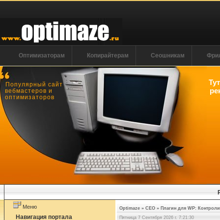
Оптимизаторам
Копирайтерам
Сеошникам
Фри
Ту
Популярный сайт
ре
вебмастеров и
оптимизаторов
Меню
Optimaze
»
СЕО
»
Плагин для WP: Контроли
Навигация портала
Пятница 7 Сентября 2026 г. 7:21:30