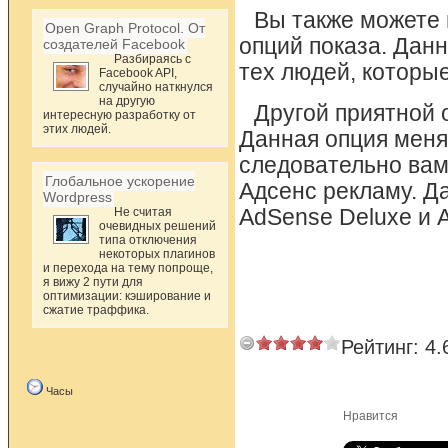
Вы также можете 
Open Graph Protocol. От
опций показа. Данн
создателей Facebook
Разбираясь с
тех людей, которые
Facebook API,
случайно наткнулся
на другую
Другой приятной о
интересную разработку от
этих людей.
Данная опция меня
следовательно вам
Глобальное ускорение
Адсенс рекламу. Д
Wordpress
Не считая
AdSense Deluxe и 
очевидных решений
типа отключения
некоторых плагинов
и перехода на тему попроще,
я вижу 2 пути для
оптимизации: кэширование и
сжатие траффика.
Рейтинг:
4.
Часы
Нравится