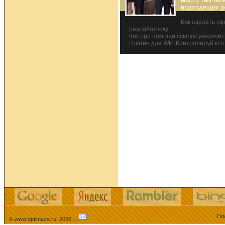
подходящих р
Как сделать ск
разработчику
Как при помощи ссылок увеличит
Плагин для WP: Контролируй кто
Пл
© www.optimaze.ru, 2026 .:.