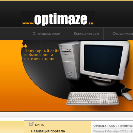
Оптимизаторам
Копирайтерам
Сеошника
Популярный сайт
вебмастеров и
оптимизаторов
Меню
Optimaze
»
СЕО
»
Почему ни
Навигация портала
Пятница 7 Сентября 2026 г. 18