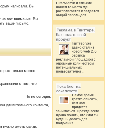
DirectAdmin и еле-еле
оторым написали. Вы
нашел то место где
располагается и задается
общий пароль для ...
т на вас внимания. Вы
ать ваше письмо.
Реклама в Твиттере.
Как подать свой
продукт
Твиттер уже
давно стал из
нового web 2. 0
сервиса
рекламной площадкой с
огромным количеством
потенциальных
оторых только можно
пользователей ...
сравнению с тем, что
Пока блог на
локалхосте
Самое время
Но не сегодня.
кратко описать,
чем нам
он удивительного контента,
придется
заниматься. Прежде всего
нужно понять, что блог ты
будешь делать для
получения ...
м нужно иметь связи.