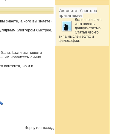
Авторитет блоггера
притягивает
Долго не знал с
вы знаете, а кого вы знаете».
чего начать
данную статью.
пулярным блоггером быстрее,
Статья что-то
типа мыслей вслух и
философии.
и было. Если вы пишете
вы им нравитесь лично.
о контента, но и в
Вернутся
назад