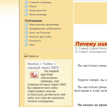
Главная страница
Поиск
Пользователи
Наша команда
Публикации
Партнерские программы
Продвижение в Интернете
Секс чат Рулетка
Контент для сайта
Freelance
Почему ни
СЕО
Самый старый блогг
Секрет популярного 
Новости
Beeline + Twitter =
Вы настолько умны,
чирикай через SMS!
На первой
картинке
обозначены
Короче говоря, вы 
команды, при
помощи которых через SMS
Вы настолько умны,
Вы сможете кого-либо
блоггерам в этом сегм
зафолловить или же
отписаться, ретвитнуть чей-
либо пост или же написать
личное сообщение.
Но ничего не прои