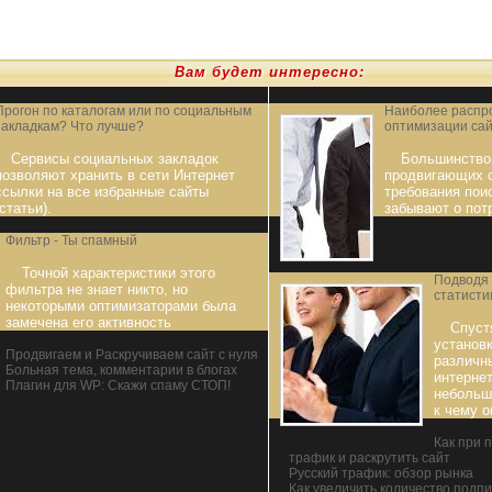
Вам будет интересно:
Прогон по каталогам или по социальным
Наиболее распр
закладкам? Что лучше?
оптимизации са
Сервисы социальных закладок
Большинство
позволяют хранить в сети Интернет
продвигающих с
ссылки на все избранные сайты
требования пои
(статьи).
забывают о пот
Фильтр - Ты спамный
Точной характеристики этого
Подводя 
фильтра не знает никто, но
статисти
некоторыми оптимизаторами была
замечена его активность
Спуст
установк
Продвигаем и Раскручиваем сайт с нуля
различн
Больная тема, комментарии в блогах
интернет
Плагин для WP: Скажи спаму СТОП!
небольш
к чему о
Как при 
трафик и раскрутить сайт
Русский трафик: обзор рынка
Как увеличить количество подпи