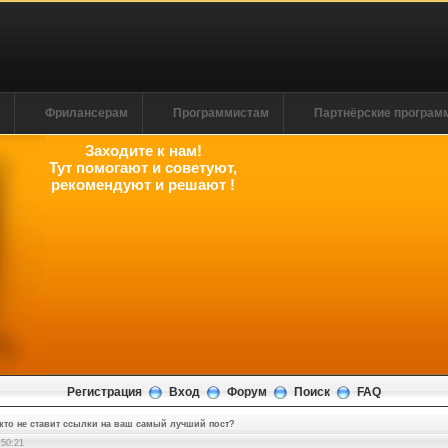
м
Фрилансерам
Программистам
Партнёрские програ
Заходите к нам!
Тут помогают и советуют,
рекомендуют и решают !
Регистрация
Вход
Форум
Поиск
FAQ
кто не ставит ссылки на ваш самый лучший пост?
:50:22