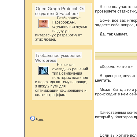
Вы не получаете ни
Open Graph Protocol. От
проверяете статистику
создателей Facebook
Разбираясь с
Боже, все вас игно
Facebook API,
задаете себе вопрос,
случайно наткнулся
на другую
Да, так бывает.
интересную разработку от
этих людей.
Глобальное ускорение
Wordpress
Не считая
«Король контент»
очевидных решений
типа отключения
В принципе, звучит
некоторых плагинов
мечтать.
и перехода на тему попроще,
я вижу 2 пути для
Может быть, это и 
оптимизации: кэширование и
происходит в нем сей
сжатие траффика.
Качественный конте
который у блоггеров п
Часы
Если вы хотите пол