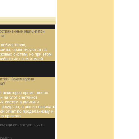
остраненные ошибки при
йта
 вебмастеров,
айты, ориентируются на
сковых систем, но при этом
ребностях посетителей
итоги. Зачем нужна
ка?
я некоторое время, после
и на блог счетчиков
ых систем аналитики
 ресурсов, я решил написать
ой отчет по проделанному и
но привело.
помощи ссылок увеличить
счиков