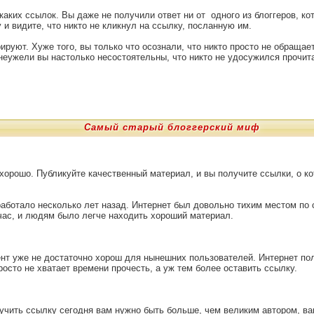
каких ссылок. Вы даже не получили ответ ни от одного из блоггеров, к
 и видите, что никто не кликнул на ссылку, посланную им.
рируют. Хуже того, вы только что осознали, что никто просто не обращае
 неужели вы настолько несостоятельны, что никто не удосужился прочит
Самый старый блоггерский миф
 хорошо. Публикуйте качественный материал, и вы получите ссылки, о к
работало несколько лет назад. Интернет был довольно тихим местом по 
час, и людям было легче находить хороший материал.
нт уже не достаточно хорош для нынешних пользователей. Интернет пол
росто не хватает времени прочесть, а уж тем более оставить ссылку.
учить ссылку сегодня вам нужно быть больше, чем великим автором, ва