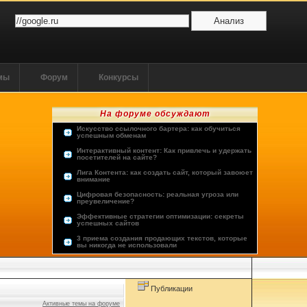
ммы
Форум
Конкурсы
На форуме обсуждают
Искусство ссылочного бартера: как обучиться
успешным обменам
Интерактивный контент: Как привлечь и удержать
посетителей на сайте?
Лига Контента: как создать сайт, который завоюет
внимание
Цифровая безопасность: реальная угроза или
преувеличение?
Эффективные стратегии оптимизации: секреты
успешных сайтов
3 приема создания продающих текстов, которые
вы никогда не использовали
Опыт пользователей: лучшие хостинг-провайдеры
Будущее человечества: космос или виртуальная
реальность?
Публикации
Активные темы на форуме