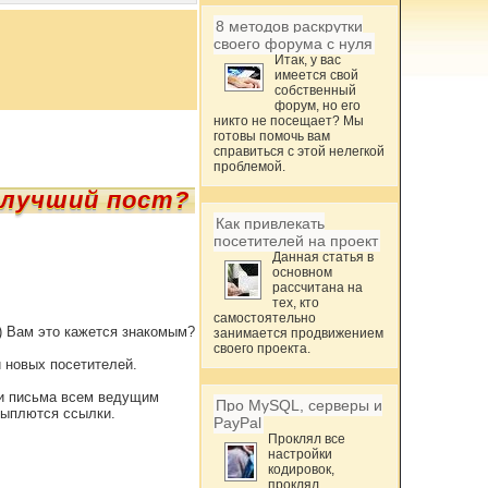
8 методов раскрутки
своего форума с нуля
Итак, у вас
имеется свой
собственный
форум, но его
никто не посещает? Мы
готовы помочь вам
справиться с этой нелегкой
проблемой.
 лучший пост?
Как привлекать
посетителей на проект
Данная статья в
основном
рассчитана на
тех, кто
самостоятельно
?) Вам это кажется знакомым?
занимается продвижением
своего проекта.
и новых посетителей.
ли письма всем ведущим
Про MySQL, серверы и
осыплются ссылки.
PayPal
Проклял все
настройки
кодировок,
проклял