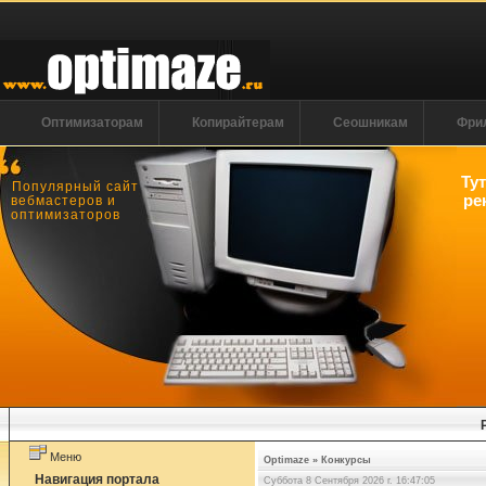
Оптимизаторам
Копирайтерам
Сеошникам
Фри
Ту
Популярный сайт
ре
вебмастеров и
оптимизаторов
Меню
Optimaze
»
Конкурсы
Навигация портала
Суббота 8 Сентября 2026 г. 16:47:06