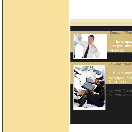
Конкурс "Пощ
Ныне про
требует нем
умений.
Конкурс "Заче
Анонсируе
конкурса, ко
блоггеров.
Конкурс "Сам
Конкурс для р