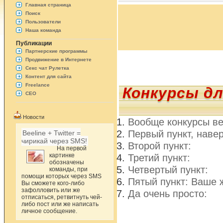
Главная страница
Поиск
Пользователи
Наша команда
Публикации
Партнерские программы
Продвижение в Интернете
Секс чат Рулетка
Контент для сайта
Freelance
Конкурсы д
СЕО
Новости
Вообще конкурсы ве
Первый пункт, наве
Beeline + Twitter =
чирикай через SMS!
Второй пункт:
На первой
картинке
Третий пункт:
обозначены
Четвертый пункт:
команды, при
помощи которых через SMS
Пятый пункт: Ваше
Вы сможете кого-либо
зафолловить или же
Да очень просто:
отписаться, ретвитнуть чей-
либо пост или же написать
личное сообщение.