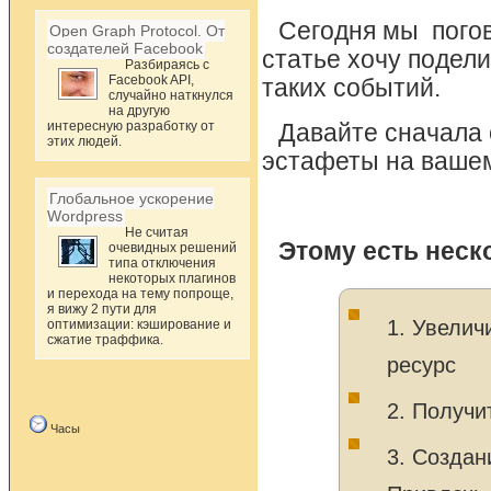
Сегодня мы погов
Open Graph Protocol. От
создателей Facebook
статье хочу подел
Разбираясь с
Facebook API,
таких событий.
случайно наткнулся
на другую
интересную разработку от
Давайте сначала 
этих людей.
эстафеты на вашем
Глобальное ускорение
Wordpress
Не считая
Этому есть неск
очевидных решений
типа отключения
некоторых плагинов
и перехода на тему попроще,
я вижу 2 пути для
1. Увелич
оптимизации: кэширование и
сжатие траффика.
ресурс
2. Получи
Часы
3. Создан