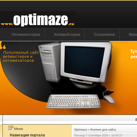
Оптимизаторам
Копирайтерам
Сеошникам
Фри
Ту
Популярный сайт
ре
вебмастеров и
оптимизаторов
Меню
Optimaze
»
Контент для сайта
Навигация портала
Пятница 7 Сентября 2026 г. 18:04:28