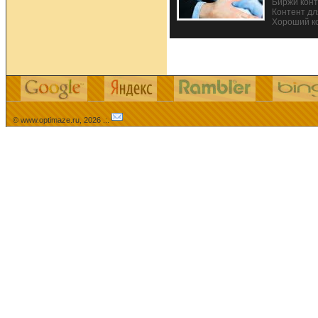
Биржи кон
Контент дл
Хороший ко
© www.optimaze.ru, 2026 .:.