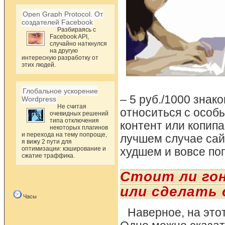
Open Graph Protocol. От
создателей Facebook
Разбираясь с
Facebook API,
случайно наткнулся
на другую
интересную разработку от
этих людей.
Глобальное ускорение
– 5 руб./1000 знак
Wordpress
Не считая
относиться с особ
очевидных решений
типа отключения
контент или копипа
некоторых плагинов
и перехода на тему попроще,
лучшем случае сайт
я вижу 2 пути для
оптимизации: кэширование и
худшем и вовсе по
сжатие траффика.
Стоит ли гон
или сделать 
Часы
Наверное, на это