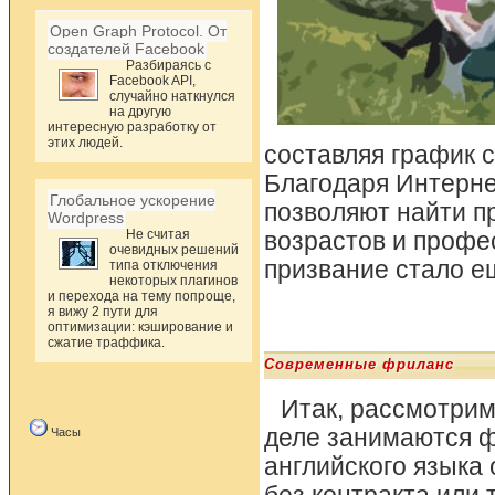
Open Graph Protocol. От
создателей Facebook
Разбираясь с
Facebook API,
случайно наткнулся
на другую
интересную разработку от
этих людей.
составляя график 
Благодаря Интерне
Глобальное ускорение
позволяют найти 
Wordpress
Не считая
возрастов и профе
очевидных решений
призвание стало е
типа отключения
некоторых плагинов
и перехода на тему попроще,
я вижу 2 пути для
оптимизации: кэширование и
сжатие траффика.
Современные фриланс
Итак, рассмотрим
деле занимаются ф
Часы
английского языка