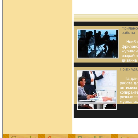
Фрилансе
работы
Наибо
фриланс
журналис
разрабо
дизайна
Поиск уда
На дан
работа д
оптимизат
копирайт
разных яз
журналис