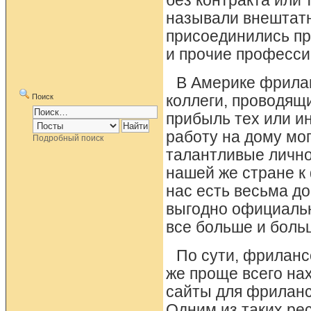
без контракта или
называли внештатн
присоединились пр
и прочие професси
В Америке фрила
Поиск
коллеги, проводящ
прибыль тех или ин
работу на дому мо
Подробный поиск
талантливые личнос
нашей же стране к 
нас есть весьма д
выгодно официальн
все больше и боль
По сути, фриланс
же проще всего на
сайты для фриланс
Одним из таких рес