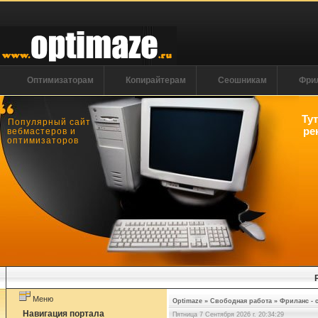
Оптимизаторам
Копирайтерам
Сеошникам
Фри
Ту
Популярный сайт
ре
вебмастеров и
оптимизаторов
Меню
Optimaze
»
Свободная работа
»
Фриланс - 
Навигация портала
Пятница 7 Сентября 2026 г. 20:34:30