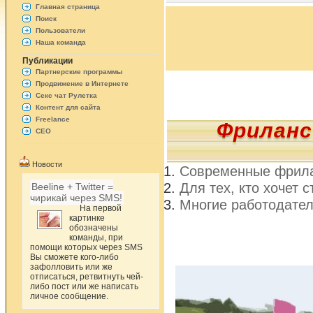
Главная страница
Поиск
Пользователи
Наша команда
Публикации
Партнерские программы
Продвижение в Интернете
Секс чат Рулетка
Контент для сайта
Freelance
Фриланс
СЕО
Новости
Современные фрил
Для тех, кто хочет 
Beeline + Twitter =
чирикай через SMS!
Многие работодател
На первой
картинке
обозначены
команды, при
помощи которых через SMS
Вы сможете кого-либо
зафолловить или же
отписаться, ретвитнуть чей-
либо пост или же написать
личное сообщение.