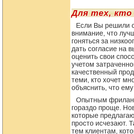
Для тех, кт
Если Вы решили с
внимание, что луч
гоняться за низкоо
дать согласие на в
оценить свои спос
учетом затраченног
качественный проду
теми, кто хочет мн
объяснить, что ему
Опытным фриланс
гораздо проще. Но
которые предлагаю
просто исчезают. 
тем клиентам, кот