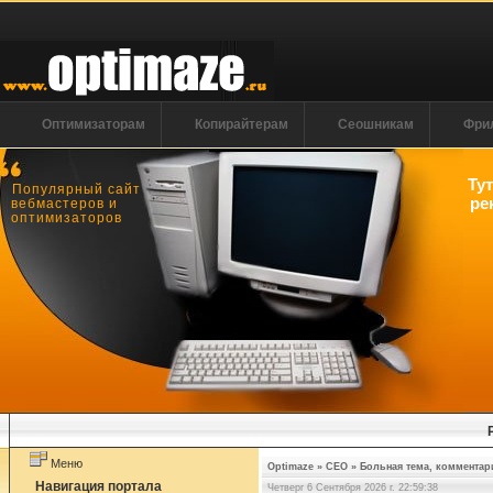
Оптимизаторам
Копирайтерам
Сеошникам
Фри
Ту
Популярный сайт
ре
вебмастеров и
оптимизаторов
Меню
Optimaze
»
СЕО
»
Больная тема, комментар
Навигация портала
Четверг 6 Сентября 2026 г. 22:59:39