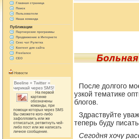
Главная страница
Поиск
Пользователи
Наша команда
Публикации
Партнерские программы
Продвижение в Интернете
Секс чат Рулетка
Контент для сайта
Freelance
Больная
СЕО
Новости
Beeline + Twitter =
После долгого мое
чирикай через SMS!
На первой
узкой тематике опт
картинке
блогов.
обозначены
команды, при
помощи которых через SMS
Здраствуйте уваж
Вы сможете кого-либо
зафолловить или же
теперь буду писать
отписаться, ретвитнуть чей-
либо пост или же написать
личное сообщение.
Сегодня хочу ра