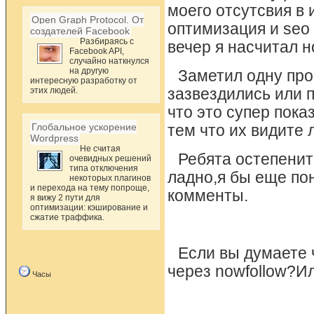
моего отсутсвия в 
Open Graph Protocol. От
оптимизация и seo 
создателей Facebook
Разбираясь с
вечер я насчитал 
Facebook API,
случайно наткнулся
на другую
Заметил одну про
интересную разработку от
этих людей.
зазвездились или 
что это супер пока
Глобальное ускорение
тем что их видите 
Wordpress
Не считая
Ребята остепенит
очевидных решений
типа отключения
ладно,я бы еще пон
некоторых плагинов
и перехода на тему попроще,
комменты.
я вижу 2 пути для
оптимизации: кэширование и
сжатие траффика.
Если вы думаете 
через nowfollow?И
Часы