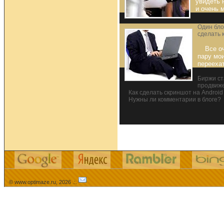
увидеть 
и очень 
Один бло
сделать 
Все оч
пару мо
переехат
Биржи ст
продвиже
Как сделать скриншот на Androi
Нужны ли комментарии в блоге?
© www.optimaze.ru, 2026 .:.