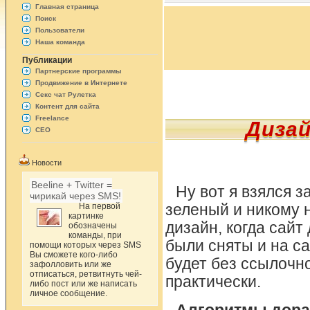
Главная страница
Поиск
Пользователи
Наша команда
Публикации
Партнерские программы
Продвижение в Интернете
Секс чат Рулетка
Контент для сайта
Freelance
Дизай
СЕО
Новости
Beeline + Twitter =
Ну вот я взялся 
чирикай через SMS!
На первой
зеленый и никому 
картинке
дизайн, когда сайт
обозначены
команды, при
были сняты и на с
помощи которых через SMS
Вы сможете кого-либо
будет без ссылочно
зафолловить или же
отписаться, ретвитнуть чей-
практически.
либо пост или же написать
личное сообщение.