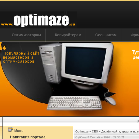
Оптимизаторам
Копирайтерам
Сеошникам
Фри
Ту
Популярный сайт
ре
вебмастеров и
оптимизаторов
Меню
Optimaze
»
СЕО
»
Дизайн сайта, траст и поз
Навигация портала
Суббота 8 Сентября 2026 г. 22:56:21