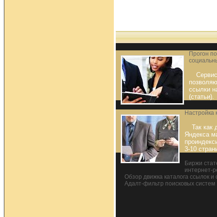
Прогон по
социальн
Сервис
позволяю
ссылки н
(статьи).
Настройка 
Так как
Яндекса м
проиндекси
3-10 стран
Биржи стат
интернет-р
Обзор движка каталога ссылок и с
Адалт-фильтр поисковых систем