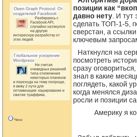
Алгоритмы дора
позиции как “вко
Open Graph Protocol. От
создателей Facebook
давно нету
. И тут
Разбираясь с
Facebook API,
сделать ТОП-1-5, 
случайно наткнулся
сверстан, а ссылк
на другую
интересную разработку от
ключевым запросам
этих людей.
Наткнулся на серв
Глобальное ускорение
посмотреть истори
Wordpress
Не считая
сразу оговориться,
очевидных решений
типа отключения
знал в какие месяц
некоторых плагинов
и перехода на тему попроще,
поглядеть, какой у
я вижу 2 пути для
оптимизации: кэширование и
когда менялся дизай
сжатие траффика.
росли и позиции са
Америку я ко
Часы