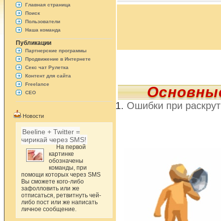
Главная страница
Поиск
Пользователи
Наша команда
Публикации
Партнерские программы
Продвижение в Интернете
Секс чат Рулетка
Контент для сайта
Freelance
Основные
СЕО
Ошибки при раскрут
Новости
Beeline + Twitter =
чирикай через SMS!
На первой
картинке
обозначены
команды, при
помощи которых через SMS
Вы сможете кого-либо
зафолловить или же
отписаться, ретвитнуть чей-
либо пост или же написать
личное сообщение.