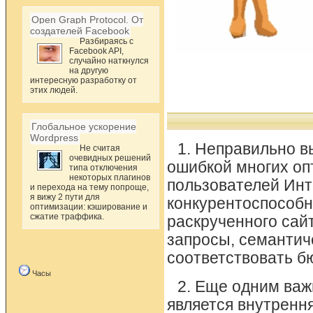
Open Graph Protocol. От
создателей Facebook
Разбираясь с
Facebook API,
случайно наткнулся
на другую
интересную разработку от
этих людей.
Глобальное ускорение
Wordpress
1. Неправильно 
Не считая
очевидных решений
ошибкой многих оп
типа отключения
некоторых плагинов
пользователей Инт
и перехода на тему попроще,
я вижу 2 пути для
конкурентоспособн
оптимизации: кэширование и
сжатие траффика.
раскрученного сай
запросы, семантич
соответствовать б
Часы
2. Еще одним важ
является внутренн