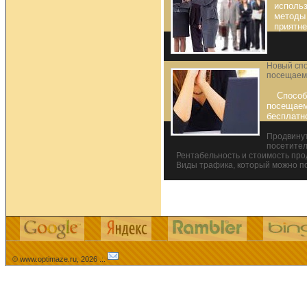
использ
методы
приятн
Новый сп
посещаем
Способ
посещаем
бесплатн
Продвинут
посетител
Рентабельность и стоимость пр
Виды трафика, который можно п
© www.optimaze.ru, 2026 .:.