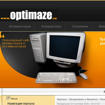
Оптимизаторам
Копирайтерам
Сеошникам
Фри
Ту
Популярный сайт
ре
вебмастеров и
оптимизаторов
Меню
Optimaze
»
Продвижение в Интернете
»
Осн
Навигация портала
Понедельник 10 Сентября 2026 г. 20:17:25