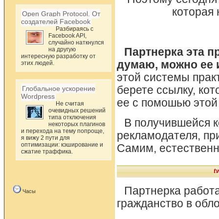
которая 
Open Graph Protocol. От
создателей Facebook
Разбираясь с
Facebook API,
случайно наткнулся
на другую
Партнерка эта п
интересную разработку от
думаю, можно ее 
этих людей.
этой системы практ
берете ссылку, кот
Глобальное ускорение
Wordpress
ее с помошью этой
Не считая
очевидных решений
типа отключения
В получившейся к
некоторых плагинов
и перехода на тему попроще,
рекламодателя, при
я вижу 2 пути для
оптимизации: кэширование и
Самим, естественно
сжатие траффика.
t
Партнерка работае
Часы
гражданство в обл