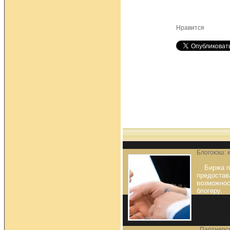
Нравится
Блогокэш: 
Биржа п
предостав
возможнос
блогеру.
Партнерск