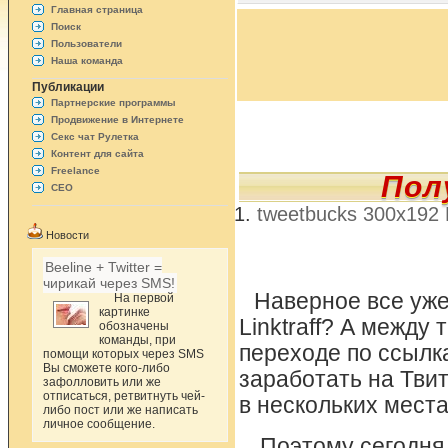
Главная страница
Поиск
Пользователи
Наша команда
Публикации
Партнерские программы
Продвижение в Интернете
Секс чат Рулетка
Контент для сайта
Freelance
Пол
СЕО
tweetbucks 300x192
Новости
Beeline + Twitter =
чирикай через SMS!
Наверное все уж
На первой
картинке
Linktraff? А между
обозначены
команды, при
переходе по ссылк
помощи которых через SMS
Вы сможете кого-либо
заработать на Тви
зафолловить или же
отписаться, ретвитнуть чей-
в нескольких места
либо пост или же написать
личное сообщение.
Поэтому сегодня 