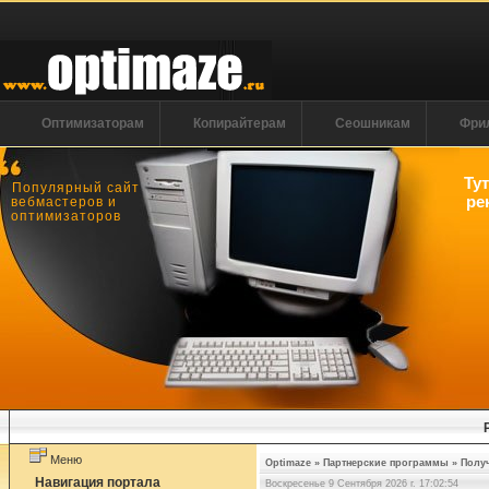
Оптимизаторам
Копирайтерам
Сеошникам
Фри
Ту
Популярный сайт
ре
вебмастеров и
оптимизаторов
Меню
Optimaze
»
Партнерские программы
»
Получ
Навигация портала
Воскресенье 9 Сентября 2026 г. 17:02:54