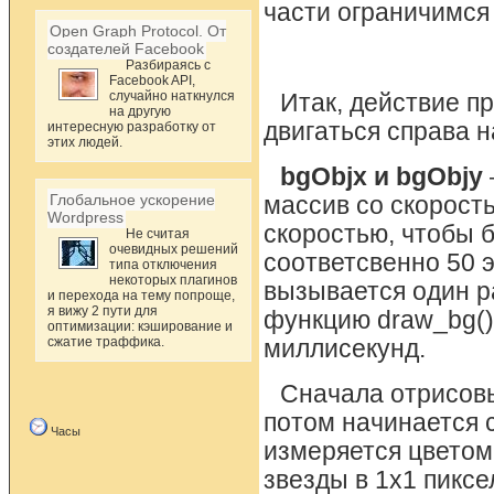
части ограничимс
Open Graph Protocol. От
создателей Facebook
Разбираясь с
Facebook API,
случайно наткнулся
Итак, действие пр
на другую
двигаться справа 
интересную разработку от
этих людей.
bgObjx и bgObjy
Глобальное ускорение
массив со скорость
Wordpress
скоростью, чтобы б
Не считая
очевидных решений
соответсвенно 50 э
типа отключения
некоторых плагинов
вызывается один ра
и перехода на тему попроще,
я вижу 2 пути для
функцию draw_bg() 
оптимизации: кэширование и
сжатие траффика.
миллисекунд.
Сначала отрисовы
потом начинается 
Часы
измеряется цветом
звезды в 1х1 пиксе