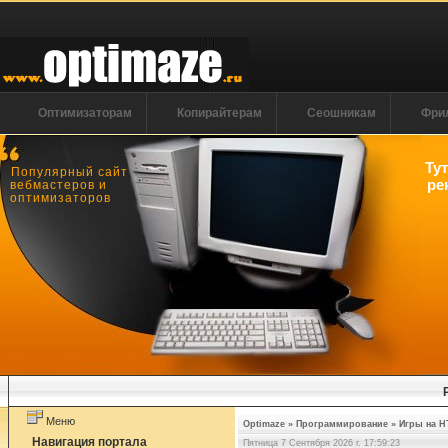
Оптимизаторам
Копирайтерам
Сеошникам
Фри
Ту
Популярный сайт
ре
вебмастеров и
оптимизаторов
Меню
Optimaze
»
Программирование
»
Игры на H
Навигация портала
Пятница 7 Сентября 2026 г. 17:59:24