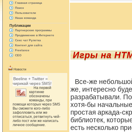
Главная страница
Поиск
Пользователи
Наша команда
Публикации
Партнерские программы
Продвижение в Интернете
Секс чат Рулетка
Контент для сайта
Freelance
Игры на HTM
СЕО
Новости
Beeline + Twitter =
Все-же небольшой
чирикай через SMS!
На первой
же, интересно буде
картинке
разрабатывали. По
обозначены
команды, при
хотя-бы начальные 
помощи которых через SMS
Вы сможете кого-либо
простая аркада-ск
зафолловить или же
отписаться, ретвитнуть чей-
библиотек, которы
либо пост или же написать
личное сообщение.
есть несколько при