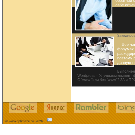
обратной с
себе объек
Закодиров
Все ча
форумах 
раскодир
поэтому 
данную п
Выполнени
Wordpress – Улучшаем коммент-
С "www "или без "www"? ЗА и П
© www.optimaze.ru, 2026 .:.