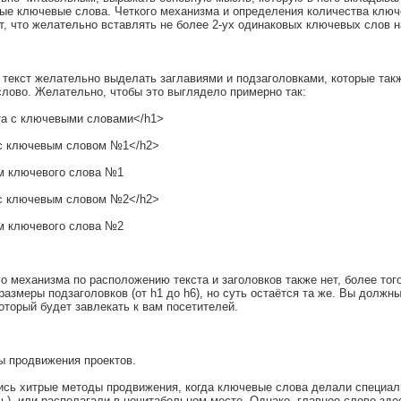
ые ключевые слова. Четкого механизма и определения количества ключе
, что желательно вставлять не более 2-ух одинаковых ключевых слов на
 текст желательно выделать заглавиями и подзаголовками, которые та
лово. Желательно, чтобы это выглядело примерно так:
та с ключевыми словами</h1>
с ключевым словом №1</h2>
ем ключевого слова №1
с ключевым словом №2</h2>
ем ключевого слова №2
го механизма по расположению текста и заголовков также нет, более тог
размеры подзаголовков (от h1 до h6), но суть остаётся та же. Вы должн
оторый будет завлекать к вам посетителей.
ы продвижения проектов.
ись хитрые методы продвижения, когда ключевые слова делали специал
ь), или располагали в нечитабельном месте. Однако, главное слово здес