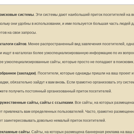
оисковые системы
. Эти системы дают наибольший приток посетителей на в
кольку они удобны в использовании, и ими пользуется большая часть людей д
етов на свои запросы.
аталоги сайтов
. Менее распространенный вид завлечения посетителей, одна
и ищут в каталогах более узкоспециализированную информацию по их вопрос
ее узкоспециализированные сайты, которые просто не попадают в поисковик
збранное (закладки)
. Посетители, которые однажды пришли на ваш проект и
ладки, обязательно зайдут к вам вновь. Если грамотно организовать эту систем
жете получить постоянный организованный приток посетителей.
ружественные сайты, сайты с ссылками
. Все сайты, на которых размещена
ут привлекать вам определенных пользователей. Часто, грамотно размещенн
ет заинтересовывать довольно немалый приток посетителей.
екламные сайты
. Сайты, на которых размещена баннерная реклама на ваш 