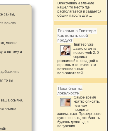
DirectAdmin и еле-еле
нашел то место где
располагается и задается
се сайты,
общий пароль для ...
ля поиска
Реклама в Твиттере.
Как подать свой
продукт
ко, многие
Твиттер уже
давно стал из
у, а потому и
нового web 2. 0
сервиса
.
рекламной площадкой с
огромным количеством
потенциальных
 добавили в
пользователей ...
у, то вы
Пока блог на
локалхосте
Самое время
 ваша ссылка,
кратко описать,
чем нам
ая ссылка,
придется
заниматься. Прежде всего
нужно понять, что блог ты
будешь делать для
получения ...
сайт,