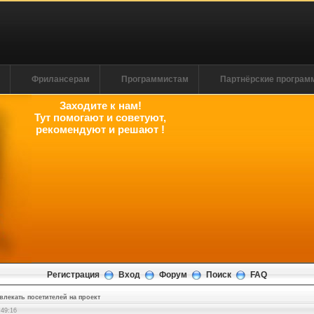
м
Фрилансерам
Программистам
Партнёрские програ
Заходите к нам!
Тут помогают и советуют,
рекомендуют и решают !
Регистрация
Вход
Форум
Поиск
FAQ
влекать посетителей на проект
:49:17