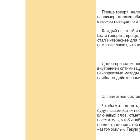
Проще говоря, чело
например, должен обя
высокой позиции по эт
Каждый опытный и п
Если говорить проще,
стал интереснее для 
немногие знают, что 
Далее приведем неб
внутренней оптимизац
некорректные методы 
наиболее действенны
1. Грамотное соста
Чтобы это сделать,
будут «завлекать» по
ключевых слов, отмет
посетитель, чтобы на
предоставление этой 
«автомобиль». Такую 