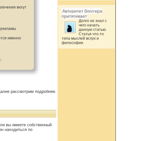
влечения могут
Авторитет блоггера
притягивает
.
Долго не знал с
чего начать
я рекламы
данную статью.
Статья что-то
ется именно
типа мыслей вслух и
философии.
.
алее рассмотрим подробнее.
сли вы имеете собственный
ен находиться по