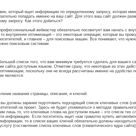
век, который ищет информацию по определенному запросу, которая име
зательно попадать именно на ваш сайт. Для этого ваш сайт должен раз
ому запросу. Как этого добиться?
рофессиональный вебмастер обязательно посоветует вам начать с внут
 то внутренняя оптимизация – это некоторые операции, которые вы прово
посетителей, и главное – для поисковых машин. Все понимают, что нужн
нужно поисковым системам.
ольшой список того, что вам минимум требуется сделать для вашего са
ии сайта доступным языком. Отметим сразу, что некоторые из этих дейс
оптимизации, поскольку они не всегда рассчитаны именно на удобство п
ми являются:
вление названия страницы, описания, и ключей.
 вы должны заранее подготовить подходящий список ключевых слов (се
сетителей на проект. Здесь не будет упоминаться о методах правильног
им лишь то, что ключевые слова на доступном языке – это список тех с
йти информацию. Если посетитель ищет «как грамотно купить автомобиль
информации, то в списке ваших ключей обязательно должны находиться
услугу (составление списка ключевых слов (семантического ядра сайта))