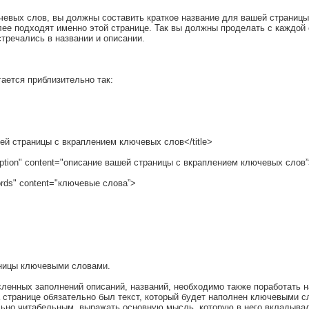
евых слов, вы должны составить краткое название для вашей страницы
лее подходят именно этой странице. Так вы должны проделать с каждой
стречались в названии и описании.
гается приблизительно так:
шей страницы с вкраплением ключевых слов</title>
ption" content="описание вашей страницы с вкраплением ключевых слов
rds" content="ключевые слова”>
аницы ключевыми словами.
енных заполнений описаний, названий, необходимо также поработать н
 странице обязательно был текст, который будет наполнен ключевыми сл
ьно читабельным, выражать основную мысль, которую в него вкладывал