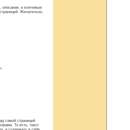
, описание, и ключевые
 страницей. Желательно,
”>
ад самой страницей.
овами. То есть, текст
и, и содержать в себе