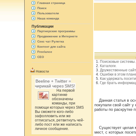
Главная страница
Поиск
Пользователи
Наша команда
Публикации
Партнерские программы
Продвижение в Интернете
Секс чат Рулетка
Контент для сайта
Freelance
СЕО
Поисковые системы.
Каталоги.
Дружественные сайт
Новости
Ошибки в этом плане
Как удержать посети
Beeline + Twitter =
Где брать информа
чирикай через SMS!
На первой
картинке
обозначены
Данная статья в ос
команды, при
покупали свой сайт у
помощи которых через SMS
работы по раскрутке п
Вы сможете кого-либо
зафолловить или же
отписаться, ретвитнуть чей-
либо пост или же написать
Существует целая м
личное сообщение.
мест, с которых посет