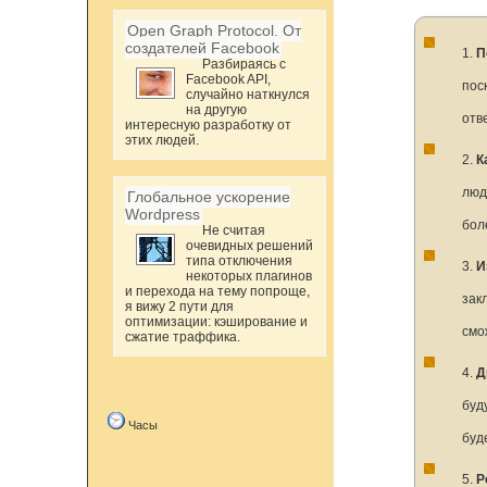
Open Graph Protocol. От
создателей Facebook
1.
П
Разбираясь с
Facebook API,
пос
случайно наткнулся
на другую
отв
интересную разработку от
этих людей.
2.
К
люд
Глобальное ускорение
Wordpress
бол
Не считая
очевидных решений
типа отключения
3.
И
некоторых плагинов
и перехода на тему попроще,
зак
я вижу 2 пути для
оптимизации: кэширование и
смо
сжатие траффика.
4.
Д
буд
Часы
буд
5.
Р