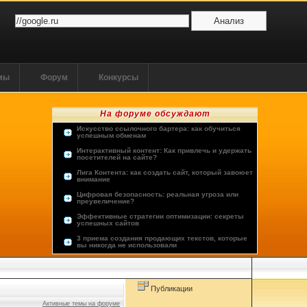
ммы
Форум
Конкурсы
На форуме обсуждают
Искусство ссылочного бартера: как обучиться
успешным обменам
Интерактивный контент: Как привлечь и удержать
посетителей на сайте?
Лига Контента: как создать сайт, который завоюет
внимание
Цифровая безопасность: реальная угроза или
преувеличение?
Эффективные стратегии оптимизации: секреты
успешных сайтов
3 приема создания продающих текстов, которые
вы никогда не использовали
Опыт пользователей: лучшие хостинг-провайдеры
Будущее человечества: космос или виртуальная
реальность?
Публикации
Активные темы на форуме