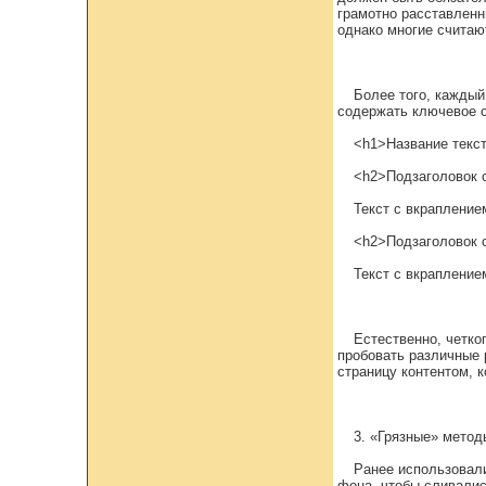
грамотно расставленн
однако многие считают
Более того, каждый
содержать ключевое с
<h1>Название текс
<h2>Подзаголовок 
Текст с вкраплени
<h2>Подзаголовок 
Текст с вкраплени
Естественно, четко
пробовать различные 
страницу контентом, к
3. «Грязные» метод
Ранее использовал
фона, чтобы сливалис