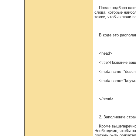
После подбора ключ
слова, которые наибо
также, чтобы ключи в
В коде это распола
<head>
<title>Название ва
<meta name="descri
<meta name="keywo
……
</head>
2. Заполнение стр
Кроме вышеперечисл
Необходимо, чтобы на
должен быть обязател