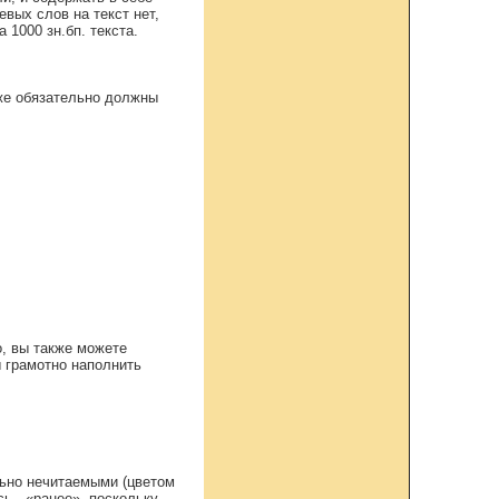
вых слов на текст нет,
 1000 зн.бп. текста.
кже обязательно должны
о, вы также можете
ы грамотно наполнить
ьно нечитаемыми (цветом
ь - «ранее», поскольку