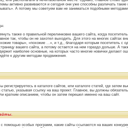
темы активно развиваются и сегодня они уже способны различать такие 
зывать». А потому мы советуем вам не заниматься подобными методами
ды.
мянуть также о правильной перелинковке вашего сайта, когда посетител
вное так, чтобы он не захотел выходить. Для этого на многих сайтах вн
охожие товары», «похожие …», и т.д., благодаря которым посетитель с о
страницу вашего сайта, а потому остается на нем гораздо дольше. А так
одержит наиболее основные, на которых часто многие новички делают ош
идёте к другим методам продвижения.
Вы регистрируетесь в каталоге сайтов, или каталоге статей, где затем в
и статью, указывая ссылку на ваш проект. Главное, вы должны обязател
или кратким описанием, чтобы он затем перешел именно на ваш сайт.
айты.
с помощью особых программ, какие сайты ссылаются на ваших конкурен