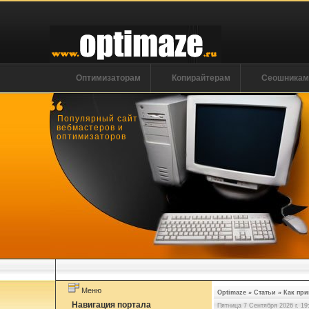
Оптимизаторам
Копирайтерам
Сеошника
Популярный сайт
вебмастеров и
оптимизаторов
Меню
Optimaze
»
Статьи
»
Как при
Навигация портала
Пятница 7 Сентября 2026 г. 19