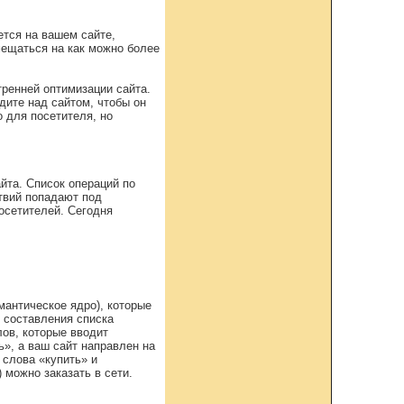
ется на вашем сайте,
мещаться на как можно более
ренней оптимизации сайта.
дите над сайтом, чтобы он
о для посетителя, но
йта. Список операций по
твий попадают под
осетителей. Сегодня
мантическое ядро), которые
о составления списка
лов, которые вводит
», а ваш сайт направлен на
 слова «купить» и
 можно заказать в сети.