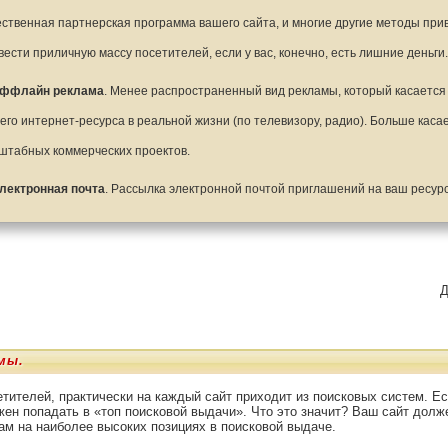
ественная партнерская программа вашего сайта, и многие другие методы при
вести приличную массу посетителей, если у вас, конечно, есть лишние деньги
ффлайн реклама
. Менее распространенный вид рекламы, который касаетс
его интернет-ресурса в реальной жизни (по телевизору, радио). Больше каса
штабных коммерческих проектов.
лектронная почта
. Рассылка электронной почтой приглашений на ваш ресурс
Д
мы.
тителей, практически на каждый сайт приходит из поисковых систем. Е
лжен попадать в «топ поисковой выдачи». Что это значит? Ваш сайт долж
м на наиболее высоких позициях в поисковой выдаче.