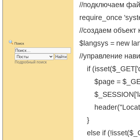
//подключаем фай
require_once 'syst
//создаем объект 
$langsys = new la
Поиск
//управление нав
Подробный поиск
if (isset($_GET['do
$page = $_GET[
$_SESSION['lang
header("Location:
}
else if (!isset($_G