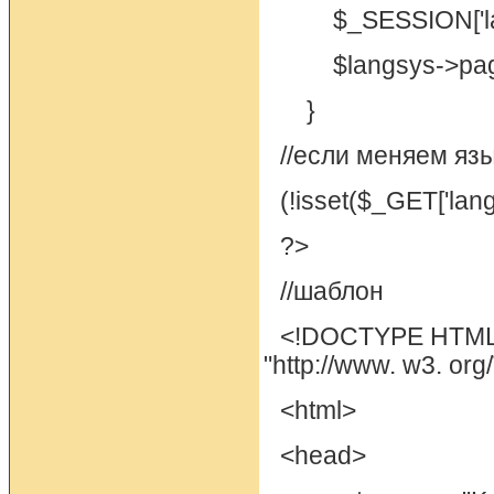
$_SESSION['lang
$langsys->page 
}
//если меняем яз
(!isset($_GET['lang
?>
//шаблон
<!DOCTYPE HTML P
"http://www. w3. org
<html>
<head>