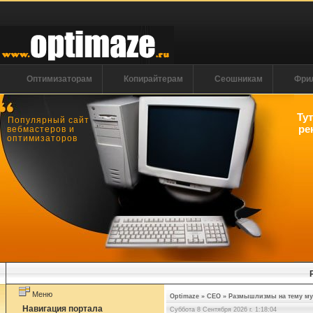
Оптимизаторам
Копирайтерам
Сеошникам
Фри
Ту
Популярный сайт
ре
вебмастеров и
оптимизаторов
Меню
Optimaze
»
СЕО
»
Размышлизмы на тему мул
Навигация портала
Суббота 8 Сентября 2026 г. 1:18:04