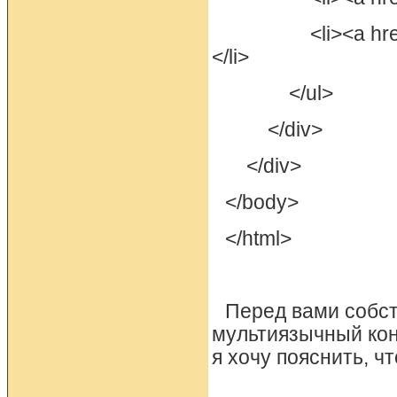
<li><a href="?d
</li>
</ul>
</div>
</div>
</body>
</html>
Перед вами собст
мультиязычный конт
я хочу пояснить, чт