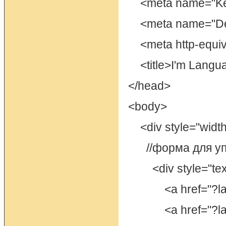
<meta name="Key
<meta name="Desc
<meta http-equiv="
<title>I'm Langua
</head>
<body>
<div style="width
//форма для уп
<div style="text-
<a href="?lang
<a href="?lan