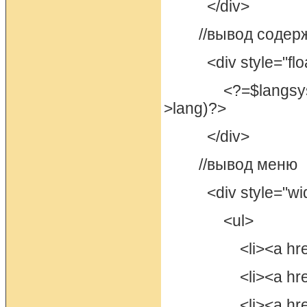
</div>
//вывод содерж
<div style="float
<?=$langsys->ge
>lang)?>
</div>
//вывод меню
<div style="width:
<ul>
<li><a href="?d
<li><a href="?d
<li><a href="?d