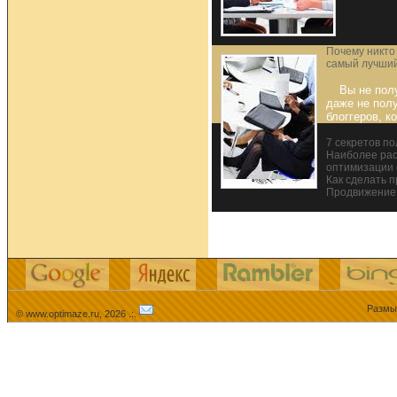
Почему никто
самый лучший
Вы не пол
даже не полу
блоггеров, к
7 секретов по
Наиболее ра
оптимизации 
Как сделать 
Продвижение 
Размыш
© www.optimaze.ru, 2026 .:.