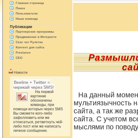
Главная страница
Поиск
Пользователи
Наша команда
Публикации
Партнерские программы
Продвижение в Интернете
Секс чат Рулетка
Контент для сайта
Freelance
Размышли
СЕО
са
Новости
Beeline + Twitter =
чирикай через SMS!
На первой
На данный момен
картинке
обозначены
мультиязычность н
команды, при
помощи которых через SMS
сайта, а так же р
Вы сможете кого-либо
сайта. С учетом вс
зафолловить или же
отписаться, ретвитнуть чей-
мыслями по поводу
либо пост или же написать
личное сообщение.