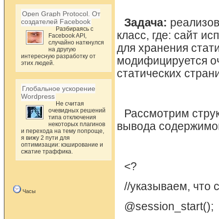
Open Graph Protocol. От
Задача:
реализов
создателей Facebook
Разбираясь с
класс, где: сайт и
Facebook API,
случайно наткнулся
для хранения стати
на другую
интересную разработку от
модифицируется оч
этих людей.
статических стран
Глобальное ускорение
Wordpress
Не считая
очевидных решений
Рассмотрим структ
типа отключения
вывода содержимог
некоторых плагинов
и перехода на тему попроще,
я вижу 2 пути для
оптимизации: кэширование и
сжатие траффика.
<?
//указываем, что 
Часы
@session_start();