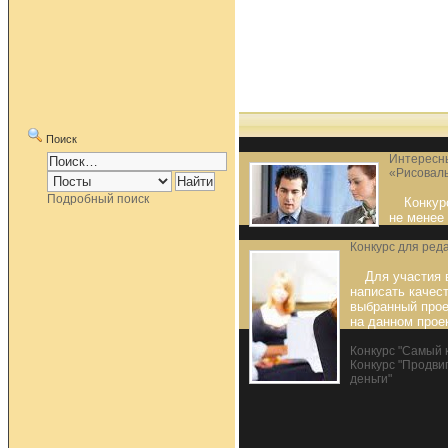
Поиск
Интересн
«Рисовал
Подробный поиск
Конкур
не менее
Конкурс для реда
Для участия 
написать качес
выбранный проек
на данном прое
Конкурс "Самый 
Конкурс "Продви
деньги"