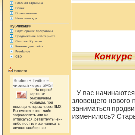
Главная страница
Поиск
Пользователи
Наша команда
Публикации
Партнерские программы
Продвижение в Интернете
Секс чат Рулетка
Контент для сайта
Freelance
Конкурс
СЕО
Новости
Beeline + Twitter =
чирикай через SMS!
На первой
У вас начинаются
картинке
обозначены
зловещего нового 
команды, при
помощи которых через SMS
заниматься продви
Вы сможете кого-либо
изменилось? Стары
зафолловить или же
отписаться, ретвитнуть чей-
либо пост или же написать
личное сообщение.