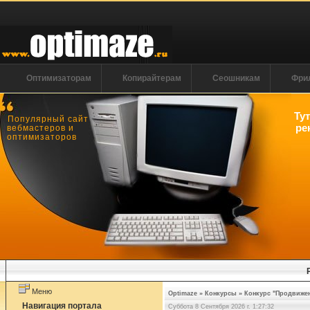
Оптимизаторам
Копирайтерам
Сеошникам
Фри
Ту
Популярный сайт
ре
вебмастеров и
оптимизаторов
Меню
Optimaze
»
Конкурсы
»
Конкурс "Продвижен
Навигация портала
Суббота 8 Сентября 2026 г. 1:27:32