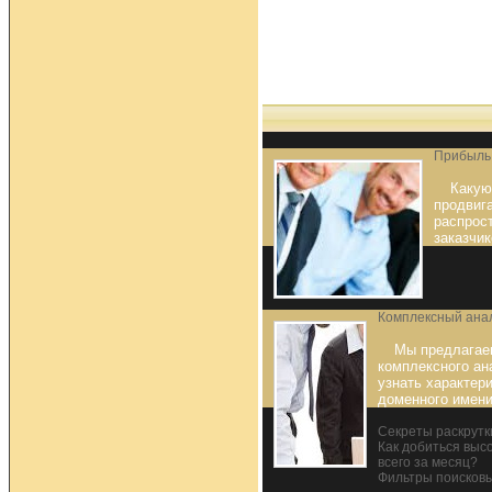
Прибыль 
Какую
продвиг
распрос
заказчик
Комплексный ана
Мы предлагае
комплексного ан
узнать характер
доменного имен
Секреты раскрутк
Как добиться выс
всего за месяц?
Фильтры поисковы