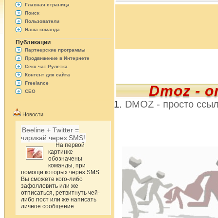
Главная страница
Поиск
Пользователи
Наша команда
Публикации
Партнерские программы
Продвижение в Интернете
Секс чат Рулетка
Контент для сайта
Freelance
Dmoz - 
СЕО
DMOZ - просто ссыл
Новости
Beeline + Twitter =
чирикай через SMS!
На первой
картинке
обозначены
команды, при
помощи которых через SMS
Вы сможете кого-либо
зафолловить или же
отписаться, ретвитнуть чей-
либо пост или же написать
личное сообщение.