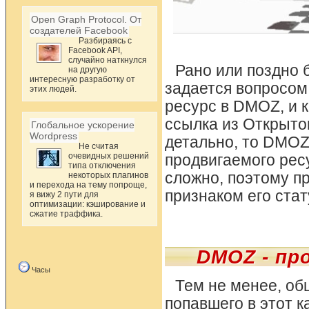
Open Graph Protocol. От
создателей Facebook
Разбираясь с
Facebook API,
случайно наткнулся
Рано или поздно 
на другую
интересную разработку от
задается вопросом
этих людей.
ресурс в DMOZ, и 
ссылка из Открытог
Глобальное ускорение
Wordpress
детально, то DMOZ
Не считая
очевидных решений
продвигаемого рес
типа отключения
сложно, поэтому пр
некоторых плагинов
и перехода на тему попроще,
признаком его стат
я вижу 2 пути для
оптимизации: кэширование и
сжатие траффика.
DMOZ - пр
Часы
Тем не менее, об
попавшего в этот к