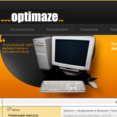
Оптимизаторам
Копирайтерам
Сеошникам
Фри
Ту
Популярный сайт
ре
вебмастеров и
оптимизаторов
Меню
Optimaze
»
Продвижение в Интернете
»
Dmo
Навигация портала
Понедельник 10 Сентября 2026 г. 11:41:38