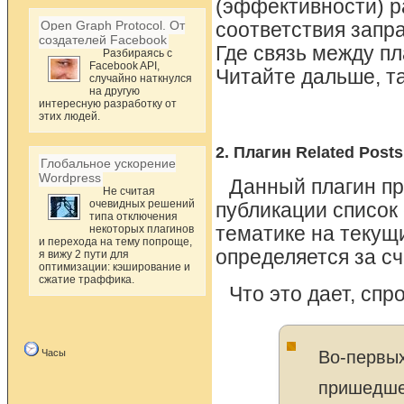
(эффективности) р
Open Graph Protocol. От
соответствия запр
создателей Facebook
Где связь между п
Разбираясь с
Facebook API,
Читайте дальше, та
случайно наткнулся
на другую
интересную разработку от
этих людей.
2. Плагин Related Post
Глобальное ускорение
Wordpress
Данный плагин пр
Не считая
очевидных решений
публикации список
типа отключения
некоторых плагинов
тематике на текущ
и перехода на тему попроще,
определяется за сч
я вижу 2 пути для
оптимизации: кэширование и
сжатие траффика.
Что это дает, спр
Во-первых
Часы
пришедшег