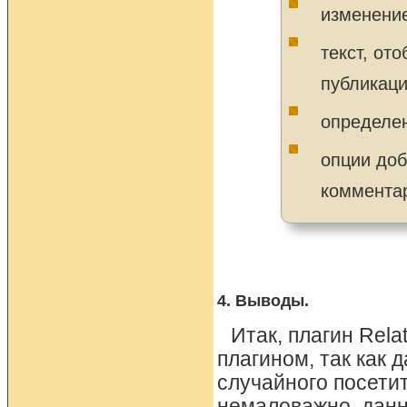
изменение
текст, от
публикаци
определен
опции доб
комментар
4. Выводы.
Итак, плагин Rel
плагином, так как 
случайного посетит
немаловажно, данн