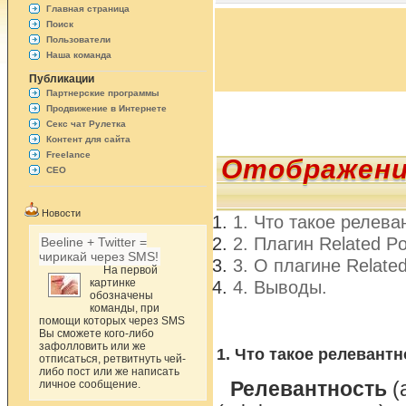
Главная страница
Поиск
Пользователи
Наша команда
Публикации
Партнерские программы
Продвижение в Интернете
Секс чат Рулетка
Контент для сайта
Freelance
Отображени
СЕО
Новости
1. Что такое релева
2. Плагин Related P
Beeline + Twitter =
чирикай через SMS!
3. О плагине Related
На первой
картинке
4. Выводы.
обозначены
команды, при
помощи которых через SMS
Вы сможете кого-либо
зафолловить или же
1. Что такое релевантн
отписаться, ретвитнуть чей-
либо пост или же написать
личное сообщение.
Релевантность
(