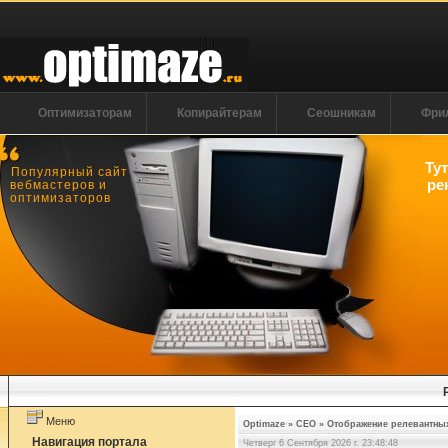
Оптимизаторам
Копирайтерам
Сеошникам
Фри
Ту
Популярный сайт
ре
вебмастеров и
оптимизаторов
Меню
Optimaze
»
СЕО
»
Отображение релевантных 
Навигация портала
Четверг 6 Сентября 2026 г. 23:48:48