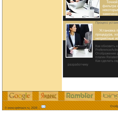
Точной
фильтра н
некоторы
замечена
Процесс устан
Установка 
процедура, х
неприятные и
Как обновить 
PreferenceActiv
Отображение р
плагин Related
Как сделать с
разработчику
Отобр
© www.optimaze.ru, 2026 .:.