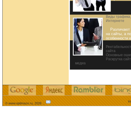
Виды трафика,
Интернете
Различают 
на сайты, а п
особенности к
Рентабельност
сайта
Основные ошиб
Раскрутка сай
медиа
Н
© www.optimaze.ru, 2026 .:.