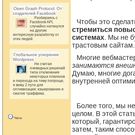
Open Graph Protocol. От
создателей Facebook
Разбираясь с
Чтобы это сделать
Facebook API,
случайно наткнулся
стремиться повыс
на другую
интересную разработку от
системах
. Мы не 
этих людей.
трастовым сайтам.
Глобальное ускорение
Многие вебмасте
Wordpress
Не считая
занимаются внешн
очевидных решений
Думаю, многие дог
типа отключения
некоторых плагинов
внутренней оптими
и перехода на тему попроще,
я вижу 2 пути для
оптимизации: кэширование и
сжатие траффика.
Более того, мы н
целом. В этой ста
Часы
который, гарантир
затем, таким спос