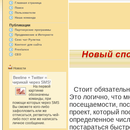
Главная страница
Поиск
Пользователи
Наша команда
Публикации
Партнерские программы
Продвижение в Интернете
Секс чат Рулетка
Контент для сайта
Freelance
Новый сп
СЕО
Новости
Beeline + Twitter =
чирикай через SMS!
На первой
Стоит обязательн
картинке
обозначены
Это логично, что 
команды, при
помощи которых через SMS
посещаемости, поск
Вы сможете кого-либо
проект, который по
зафолловить или же
отписаться, ретвитнуть чей-
определенное число
либо пост или же написать
личное сообщение.
постараться быстр