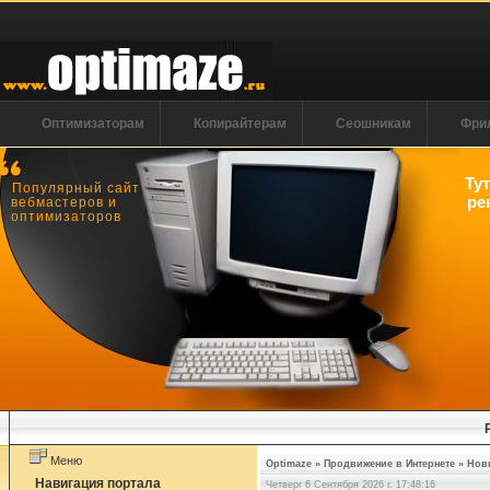
Оптимизаторам
Копирайтерам
Сеошникам
Фри
Ту
Популярный сайт
ре
вебмастеров и
оптимизаторов
Меню
Optimaze
»
Продвижение в Интернете
»
Нов
Навигация портала
Четверг 6 Сентября 2026 г. 17:48:17