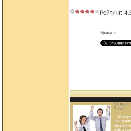
Рейтинг:
4.
Нравится
Как подня
Google
Мы при
как лучш
раскрутит
рейтинга