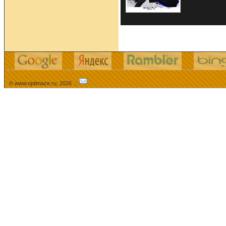
© www.optimaze.ru, 2026 .:.