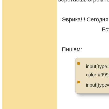
Эврика!!! Сегодн
Ес
Пишем:
input[type
color:#999
input[type