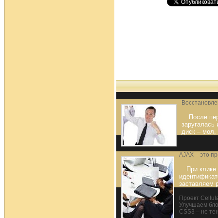
Восстановле
После пе
заругалась 
диск – мол,
AJAX – это п
При клике
идентификато
заставляем р
Проект Cellul
Улучшаем бло
CSS3 – не те