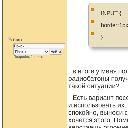
INPUT {
border:1p
}
Поиск
Подробный поиск
в итоге у меня по
радиобатоны получ
такой ситуации?
Есть вариант пос
и использовать их.
спокойно, выноси ст
хочется этого. По
верстаешь огромне