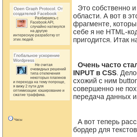
Это собственно и
Open Graph Protocol. От
создателей Facebook
области. А вот в э
Разбираясь с
Facebook API,
фрагменте, который
случайно наткнулся
себе я не HTML-ко
на другую
интересную разработку от
пригодится. Итак н
этих людей.
Глобальное ускорение
Wordpress
Очень часто ста
Не считая
очевидных решений
INPUT в CSS
. Дело
типа отключения
некоторых плагинов
схожий с ним button
и перехода на тему попроще,
я вижу 2 пути для
совершенно не пох
оптимизации: кэширование и
сжатие траффика.
передача данных и
Часы
А вот теперь расс
бордер для текстов