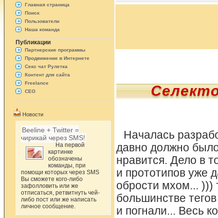
Главная страница
Поиск
Пользователи
Наша команда
Публикации
Партнерские программы
Продвижение в Интернете
Секс чат Рулетка
Контент для сайта
Freelance
Селектор
СЕО
Новости
Beeline + Twitter =
Началась разрабо
чирикай через SMS!
На первой
давно должно было
картинке
нравится. Дело в т
обозначены
команды, при
и прототипов уже д
помощи которых через SMS
Вы сможете кого-либо
обрости мхом... )))
зафолловить или же
отписаться, ретвитнуть чей-
большинстве тегов 
либо пост или же написать
личное сообщение.
и погнали... Весь 