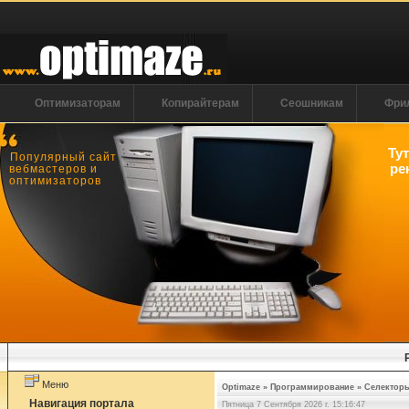
Оптимизаторам
Копирайтерам
Сеошникам
Фри
Ту
Популярный сайт
ре
вебмастеров и
оптимизаторов
Меню
Optimaze
»
Программирование
»
Селекторы 
Навигация портала
Пятница 7 Сентября 2026 г. 15:16:48