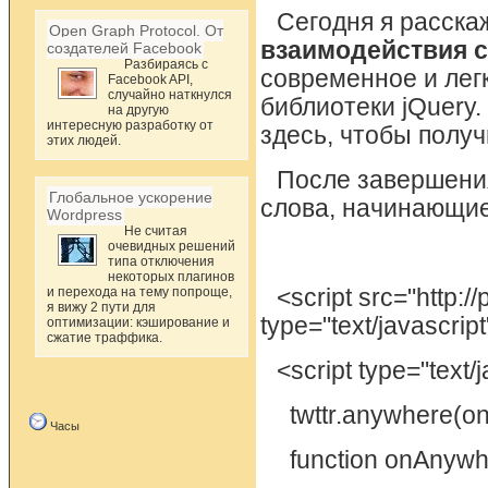
Сегодня я расска
Open Graph Protocol. От
взаимодействия с
создателей Facebook
Разбираясь с
современное и лег
Facebook API,
случайно наткнулся
библиотеки jQuery.
на другую
интересную разработку от
здесь, чтобы полу
этих людей.
После завершения
Глобальное ускорение
слова, начинающиес
Wordpress
Не считая
очевидных решений
типа отключения
некоторых плагинов
и перехода на тему попроще,
<script src="http:
я вижу 2 пути для
type="text/javascript
оптимизации: кэширование и
сжатие траффика.
<script type="text/
twttr.anywhere(o
Часы
function onAnywhe