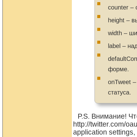
counter –
height – 
width – ш
label – н
defaultCo
форме.
onTweet –
статуса.
P.S. Внимание! Ч
http://twitter.com/
application setting