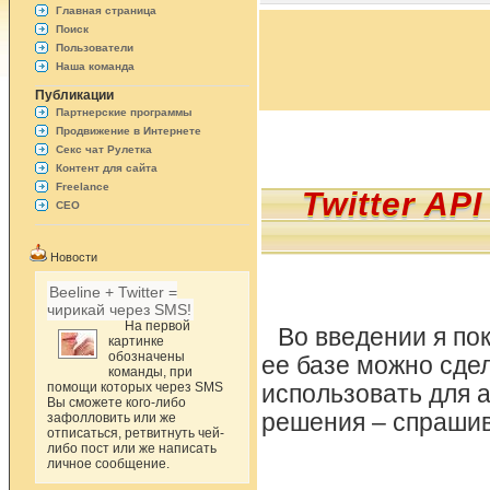
Главная страница
Поиск
Пользователи
Наша команда
Публикации
Партнерские программы
Продвижение в Интернете
Секс чат Рулетка
Контент для сайта
Freelance
Twitter A
СЕО
Новости
Beeline + Twitter =
чирикай через SMS!
На первой
Во введении я по
картинке
обозначены
ее базе можно сдел
команды, при
помощи которых через SMS
использовать для 
Вы сможете кого-либо
решения – спрашив
зафолловить или же
отписаться, ретвитнуть чей-
либо пост или же написать
личное сообщение.