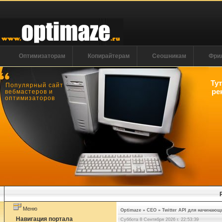
Оптимизаторам
Копирайтерам
Сеошникам
Фри
Ту
Популярный сайт
ре
вебмастеров и
оптимизаторов
Меню
Optimaze
»
СЕО
»
Twitter API для начинающ
Навигация портала
Суббота 8 Сентября 2026 г. 22:53:40