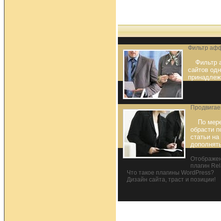
Фильтр афф
Фильтр 
сайтов одн
принадлеж
Продвигае
По мере
обрасти п
статьи на
дополнят
Отображен
плагин Rel
Что такое плагины WordPress?
Дизайн сайта, траст и позиции!