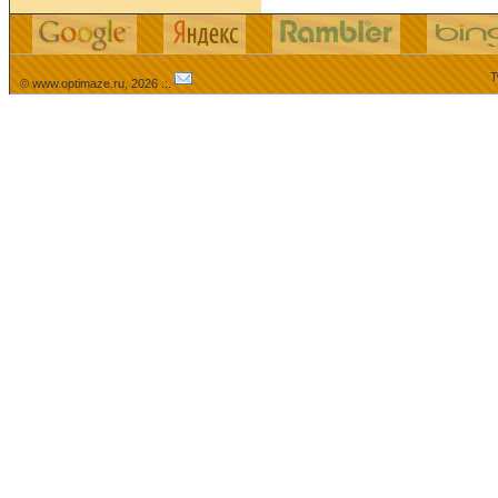
T
© www.optimaze.ru, 2026 .:.