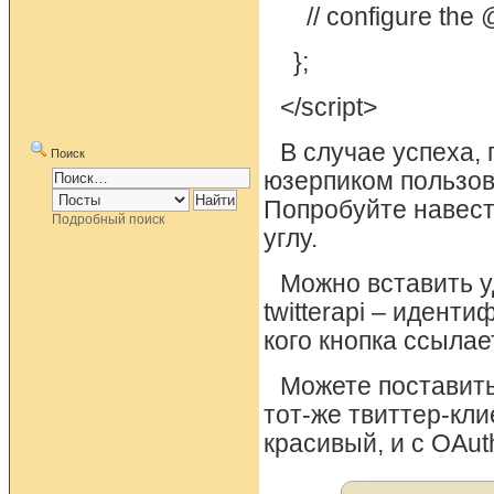
// configure the
};
</script>
В случае успеха, 
Поиск
юзерпиком пользова
Попробуйте навест
Подробный поиск
углу.
Можно вставить уд
twitterapi – идентиф
кого кнопка ссылае
Можете поставить
тот-же твиттер-кли
красивый, и с OAut