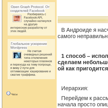
Open Graph Protocol. От
создателей Facebook
Разбираясь с
Facebook API,
случайно наткнулся
на другую
интересную разработку от
В Андроиде я нас
этих людей.
самого неправильн
Глобальное ускорение
Wordpress
Не считая
очевидных решений
1 способ – испо
типа отключения
сделаем небольшо
некоторых плагинов
и перехода на тему попроще,
ой как пригодится
я вижу 2 пути для
оптимизации: кэширование и
сжатие траффика.
Иерархия:
Часы
Перейдем к расс
начала просто опиш