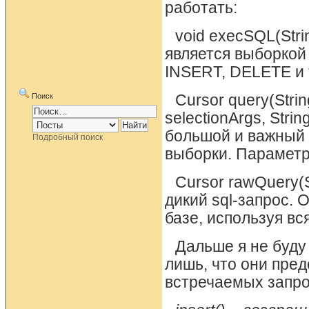
работать:
void execSQL(Stri
является выборкой 
INSERT, DELETE и 
Поиск
Cursor query(String
selectionArgs, String
большой и важный 
Подробный поиск
выборки. Параметр
Cursor rawQuery(St
дикий sql-запрос. 
базе, используя вс
Дальше я не буду
лишь, что они пре
встречаемых запро