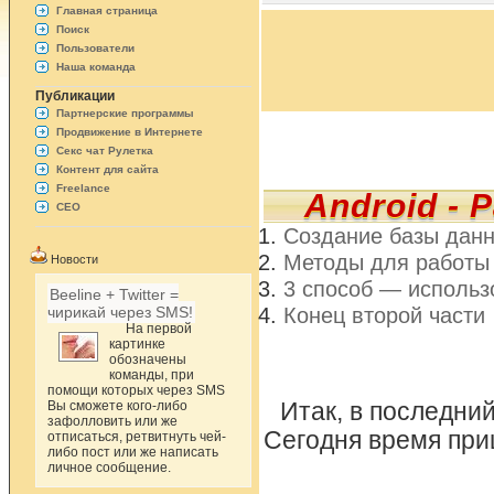
Главная страница
Поиск
Пользователи
Наша команда
Публикации
Партнерские программы
Продвижение в Интернете
Секс чат Рулетка
Контент для сайта
Freelance
Android - 
СЕО
Создание базы дан
Методы для работы 
Новости
3 способ — использ
Beeline + Twitter =
Конец второй части
чирикай через SMS!
На первой
картинке
обозначены
команды, при
помощи которых через SMS
Вы сможете кого-либо
Итак, в последни
зафолловить или же
Сегодня время при
отписаться, ретвитнуть чей-
либо пост или же написать
личное сообщение.