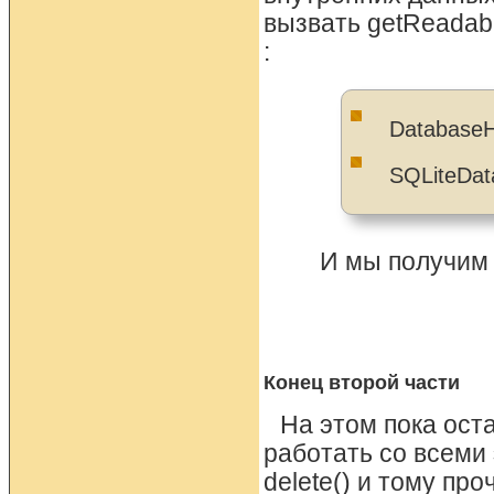
вызвать getReadabl
:
DatabaseH
SQLiteDat
И мы получим 
Конец второй части
На этом пока ост
работать со всеми э
delete() и тому пр