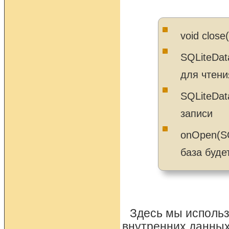
void clos
SQLiteDat
для чтени
SQLiteDat
записи
onOpen(SQ
база буде
Здесь мы использ
внутренних данных