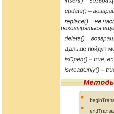
insert() – возвр
update() – возв
replace() – не ч
поковыряться еще
delete() – возвр
Дальше пойдут ме
isOpen() – true, 
isReadOnly() – t
Методы
beginTrans
endTransac