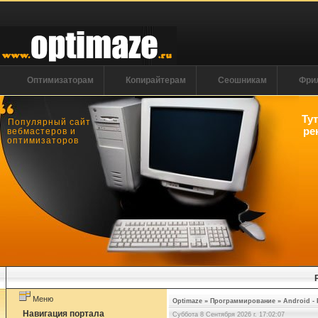
Оптимизаторам
Копирайтерам
Сеошникам
Фри
Ту
Популярный сайт
ре
вебмастеров и
оптимизаторов
Меню
Optimaze
»
Программирование
»
Android - 
Навигация портала
Суббота 8 Сентября 2026 г. 17:02:08