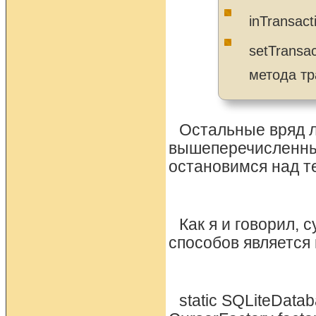
inTransact
setTransa
метода тр
Остальные вряд л
вышеперечисленным
остановимся над т
Как я и говорил, 
способов является 
static SQLiteData