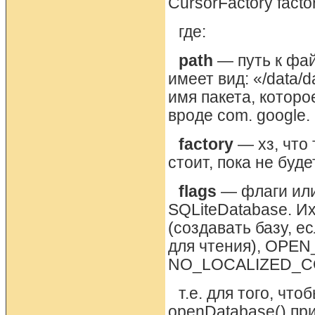
CursorFactory factory
где:
path
— путь к фа
имеет вид: «/data
имя пакета, которо
вроде com. google.
factory
— хз, что 
стоит, пока не буде
flags
— флаги или
SQLiteDatabase. 
(создавать базу, 
для чтения), OPEN
NO_LOCALIZED_COL
т.е. для того, чт
openDatabase() пр