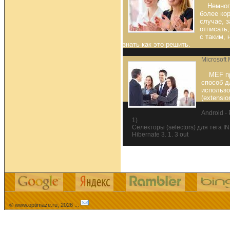
Немног
более ко
случае, 
отписать,
с таким, 
знать как это решить.
Microsoft
MEF п
способ д
использо
(extensio
Android -
1)
Селекторы (selectors) для тега I
Hibernate 3. 1. 3 out
© www.optimaze.ru, 2026 .:.