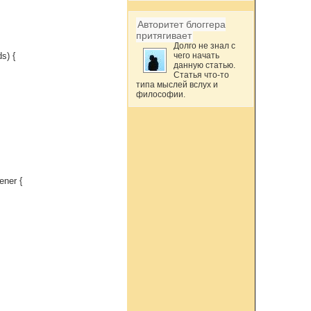
Авторитет блоггера
притягивает
Долго не знал с
s) {
чего начать
данную статью.
Статья что-то
типа мыслей вслух и
философии.
ener {