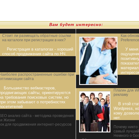
Вам будет интересно:
Стоит ли размещать обратные ссылки
Как обнов
на каталоги при регистрации в них?
Preference
Регистрация в каталогах - хороший
У меня
способ продвижения сайта по НЧ.
ощущение
позитивн
показате
материал
интересо
Наиболее распространенные ошибки при
оптимизации сайта
Большинство вебмастеров,
Плагин для WP
продвигающих сайты, ориентируются
рекламу
на требования поисковых систем, но
при этом забывают о потребностях
В этой ста
посетителей
Wordpress, к
кому дозволе
SEO анализ сайта - методика проведения
нет.
и Жизни
лок для продвижения интернет-ресурсов
Почему никто 
самый лучший
Немного о Go