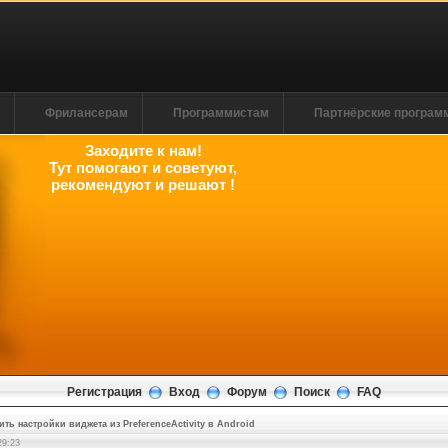
м
Фрилансерам
Программистам
Партнёрские програ
Заходите к нам!
Тут помогают и советуют,
рекомендуют и решают !
Регистрация
Вход
Форум
Поиск
FAQ
ить настройки виджета из PreferenceActivity в Android
29:24