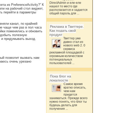
DirectAdmin и еле-еле
а из PreferenceActivity?” К
нашел то место где
ли на рабочий стол виджет,
располагается и задается
ть перейти в параметры
общий пароль для ...
еняли канал, по крайней
Реклама в Твиттере.
не чаще чем раз в пол часа
Как подать свой
ойки поменялись и обновить
продукт
аздобыть полезную
Твиттер уже
ю и придумывать выход.
давно стал из
нового web 2. 0
сервиса
рекламной площадкой с
огромным количеством
рый позволит вызвать нам
потенциальных
араюсь очень урезано
пользователей ...
Пока блог на
локалхосте
Самое время
кратко описать,
чем нам
придется
заниматься. Прежде всего
нужно понять, что блог ты
будешь делать для
получения ...