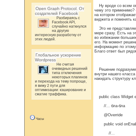
Ну вроде со всем о
Open Graph Protocol. От
чему это применимо? 
создателей Facebook
на котором отображае
Разбираясь с
виджета и поменять к
Facebook API,
случайно наткнулся
Это не представляе
на другую
мере сразу. Есть на 
интересную разработку от
во избежании больших
этих людей.
его. На момент решен
информацию по этому 
Благо ответ был ряд
Глобальное ускорение
Wordpress
Не считая
очевидных решений
Решение подразумев
типа отключения
внутри нашего класса 
некоторых плагинов
накидать структуру кл
и перехода на тему попроще,
я вижу 2 пути для
оптимизации: кэширование и
сжатие траффика.
public class Widget 
//... бла-бла
@Override
Часы
public void onEnabl
//...