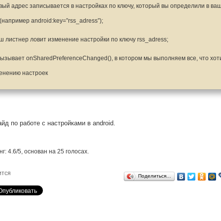
овый адрес записывается в настройках по ключу, который вы определили в ваш
 (например android:key=”rss_adress”);
аш листнер ловит изменение настройки по ключу rss_adress;
 вызывает onSharedPreferenceChanged(), в котором мы выполняем все, что хот
енению настроек
айд по работе с настройками в android.
нг:
4.6
/
5
, основан на
25
голосах.
ится
Поделиться…