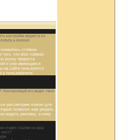
ить настройки виджета из
Activity в Android
 появилось стойкое
 того, что блог поймал
ую волну прироста
лей и уже имеющиеся
ы на сайте пользуются
м у пользователя.
: Контролируй кто видит твою
тье рассмотрим плагин для
оторый позволит вам решать
но видеть рекламу, а кому
не ставит ссылки на ваш
 пост?
ogle