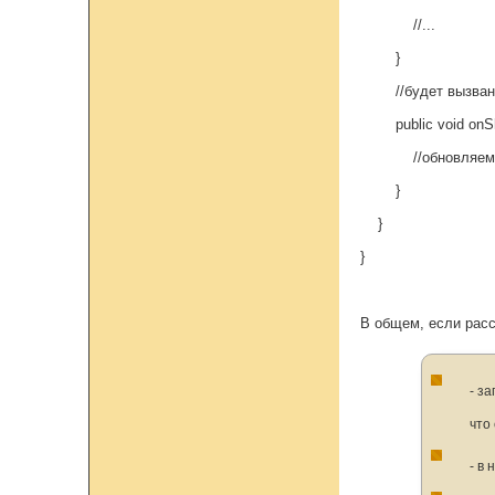
//...
}
//будет вызван пр
public void onShar
//обновляем вид
}
}
}
В общем, если расс
- з
что
- в