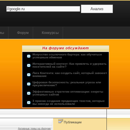
ммы
Форум
Конкурсы
На форуме обсуждают
Искусство ссылочного бартера: как обучиться
успешным обменам
Интерактивный контент: Как привлечь и удержать
посетителей на сайте?
Лига Контента: как создать сайт, который завоюет
внимание
Цифровая безопасность: реальная угроза или
преувеличение?
Эффективные стратегии оптимизации: секреты
успешных сайтов
3 приема создания продающих текстов, которые
вы никогда не использовали
Опыт пользователей: лучшие хостинг-провайдеры
Будущее человечества: космос или виртуальная
реальность?
Публикации
Активные темы на форуме