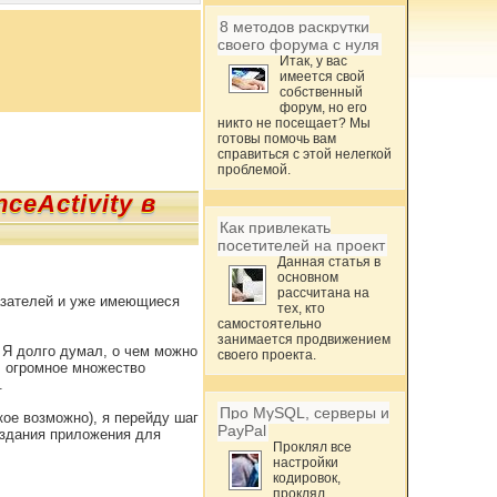
8 методов раскрутки
своего форума с нуля
Итак, у вас
имеется свой
собственный
форум, но его
никто не посещает? Мы
готовы помочь вам
справиться с этой нелегкой
проблемой.
ceActivity в
Как привлекать
посетителей на проект
Данная статья в
основном
рассчитана на
казателей и уже имеющиеся
тех, кто
самостоятельно
занимается продвижением
. Я долго думал, о чем можно
своего проекта.
, огромное множество
.
Про MySQL, серверы и
ое возможно), я перейду шаг
PayPal
оздания приложения для
Проклял все
настройки
кодировок,
проклял