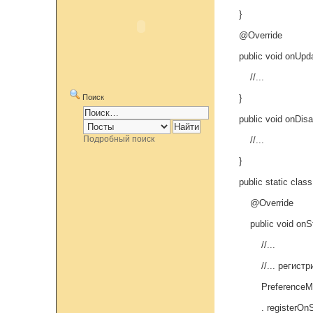
}
@Override
public void onUpdat
//...
Поиск
}
public void onDisab
Подробный поиск
//...
}
public static class
@Override
public void onStart(
//...
//... регистриру
PreferenceManager
. registerOnShare