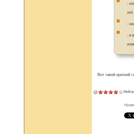
- н
xml
- н
- и
изм
Вот такой краткий г
Рейти
Нрав