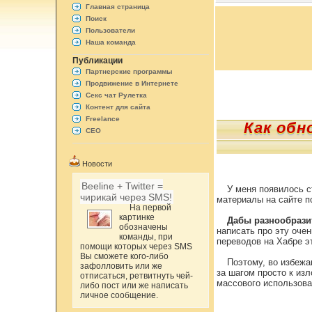
Главная страница
Поиск
Пользователи
Наша команда
Публикации
Партнерские программы
Продвижение в Интернете
Секс чат Рулетка
Контент для сайта
Freelance
Как обн
СЕО
Новости
Beeline + Twitter =
У меня появилось с
чирикай через SMS!
материалы на сайте п
На первой
картинке
Дабы разнообразит
обозначены
написать про эту оче
команды, при
переводов на Хабре э
помощи которых через SMS
Вы сможете кого-либо
Поэтому, во избежа
зафолловить или же
за шагом просто к из
отписаться, ретвитнуть чей-
массового использова
либо пост или же написать
личное сообщение.