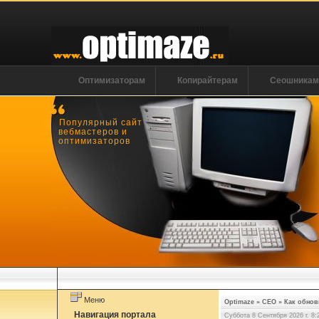
Оптимизаторам
Копирайтерам
Сеошника
Популярный сайт
вебмастеров и
оптимизаторов
Меню
Optimaze
»
СЕО
»
Как обнов
Навигация портала
Суббота 8 Сентября 2026 г. 8: