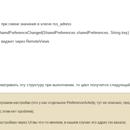
и смене значения в ключе rss_adress
edPreferenceChanged(SharedPreferences sharedPreferences, String key) 
жет через RemoteViews
матривать эту структуру при выполнении, то цикл получится следующий
апускаем настройки (это у нас отдельное PreferenceActivity, тут не описано, пр
 с этим нет проблем);
 настройках через UI мы что-то меняем, в нашем случае это адрес rss канала;