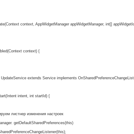
e(Context context, AppWidgetManager appWidgetManager, int[] appWidgetId
led(Context context) {
 UpdateService extends Service implements OnSharedPreferenceChangeList
Intent intent, int startId) {
ем листнер изменения настроек
. getDefaultSharedPreferences(this)
dPreferenceChangeListener(this);