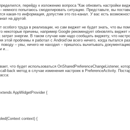
пределился, перейду к изложению вопроса “Как обновить настройки виджет
– немного попытаюсь смоделировать ситуацию. Представьте, вы постави
тся какая-то информация, допустим это rss-канал. У вас есть возможнос
анал на другой.
т особого труда в реализации, но сам виджет не будет знать, что вы пом
это некоторые причины, например Google рекомендует обновлять виджет 
 затрат энергии. В таком случае нам надо сообщать виджету, что настр
ия этой проблемы я работал с Android’ом всего ничего, когда пытался р
поводу – увы, ничего не находил – пришлось вычитывать документаци
ом и…
ает, что будет использоваться OnSharedPreferenceChangeListener, кото
call-back метод в случае изменения настроек в PreferenceActivity. Пост
асса:
extends AppWidgetProvider {
ed(Context context) {