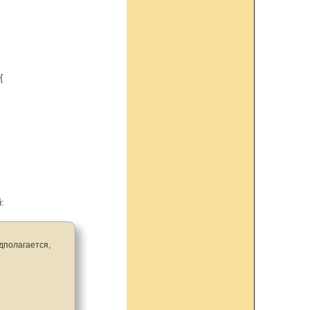
{
:
едполагается,