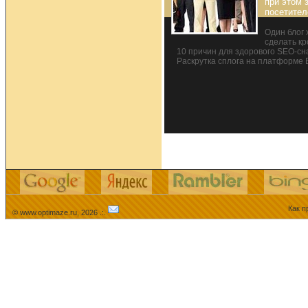
при этом 
посетител
Один блог 
сделать кр
10 причин для здорового SEO-сн
Раскрутка сплога на платформе 
Как п
© www.optimaze.ru, 2026 .:.