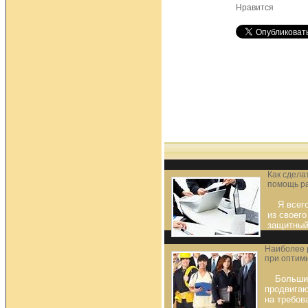
Нравится
Как сдела
помощь р
Я всег
из своего
защитный
Наиболее 
при оптим
Больши
продвигаю
на требов