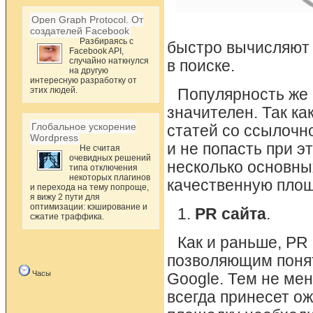
Open Graph Protocol. От
создателей Facebook
Разбираясь с
быстро вычисляют 
Facebook API,
случайно наткнулся
в поиске.
на другую
интересную разработку от
этих людей.
Популярность же 
значителен. Так к
Глобальное ускорение
статей со ссылочн
Wordpress
и не попасть при 
Не считая
очевидных решений
несколько основны
типа отключения
некоторых плагинов
качественную площ
и перехода на тему попроще,
я вижу 2 пути для
оптимизации: кэширование и
1.
PR сайта
.
сжатие траффика.
Как и раньше, PR
позволяющим понят
Часы
Google. Тем не мен
всегда принесет о