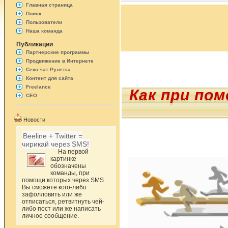
Главная страница
Поиск
Пользователи
Наша команда
Публикации
Партнерские программы
Продвижение в Интернете
Секс чат Рулетка
Контент для сайта
Freelance
Как при по
СЕО
Новости
Beeline + Twitter =
чирикай через SMS!
На первой
картинке
обозначены
команды, при
помощи которых через SMS
Вы сможете кого-либо
зафолловить или же
отписаться, ретвитнуть чей-
либо пост или же написать
личное сообщение.