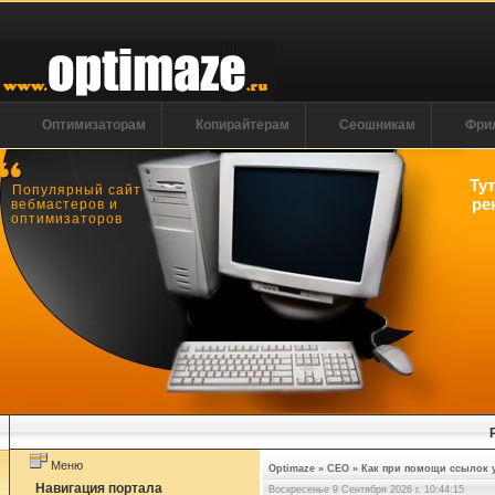
Оптимизаторам
Копирайтерам
Сеошникам
Фри
Ту
Популярный сайт
ре
вебмастеров и
оптимизаторов
Меню
Optimaze
»
СЕО
»
Как при помощи ссылок у
Навигация портала
Воскресенье 9 Сентября 2026 г. 10:44:16