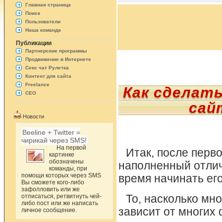
Главная страница
Поиск
Пользователи
Наша команда
Публикации
Партнерские программы
Продвижение в Интернете
Секс чат Рулетка
Контент для сайта
Freelance
Как сделат
СЕО
сай
Новости
Beeline + Twitter =
чирикай через SMS!
На первой
Итак, после перво
картинке
обозначены
наполненный отли
команды, при
помощи которых через SMS
время начинать ег
Вы сможете кого-либо
зафолловить или же
отписаться, ретвитнуть чей-
То, насколько мн
либо пост или же написать
зависит от многих
личное сообщение.