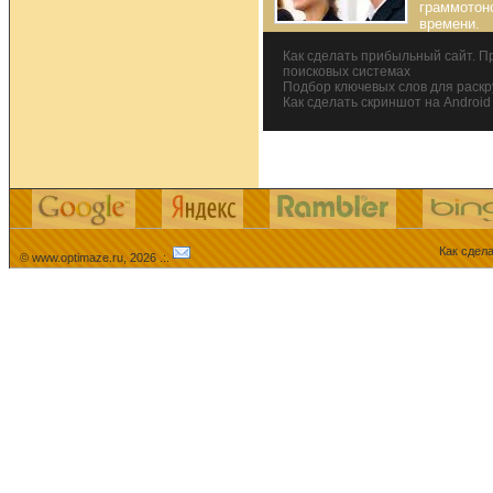
граммотон
времени.
Как сделать прибыльный сайт. П
поисковых системах
Подбор ключевых слов для раскр
Как сделать скриншот на Androi
Как сдела
© www.optimaze.ru, 2026 .:.