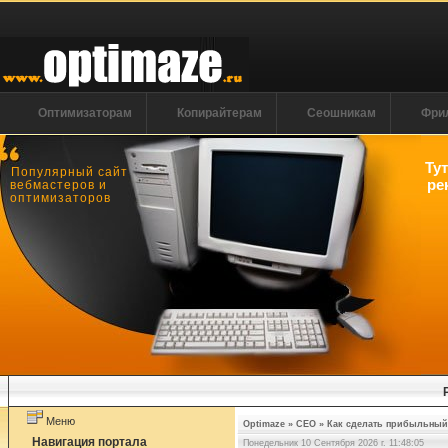
Оптимизаторам
Копирайтерам
Сеошникам
Фри
Ту
Популярный сайт
ре
вебмастеров и
оптимизаторов
Меню
Optimaze
»
СЕО
»
Как сделать прибыльный 
Навигация портала
Понедельник 10 Сентября 2026 г. 11:48:05