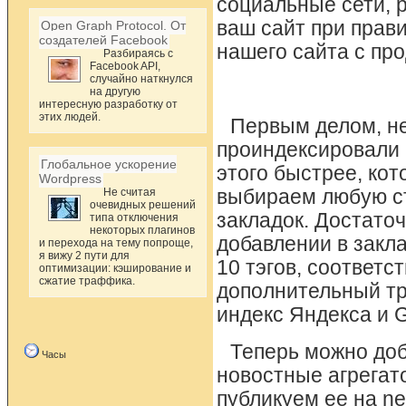
социальные сети, р
ваш сайт при прав
Open Graph Protocol. От
создателей Facebook
нашего сайта с пр
Разбираясь с
Facebook API,
случайно наткнулся
на другую
интересную разработку от
этих людей.
Первым делом, н
проиндексировали 
Глобальное ускорение
этого быстрее, кот
Wordpress
Не считая
выбираем любую ст
очевидных решений
закладок. Достато
типа отключения
некоторых плагинов
добавлении в закла
и перехода на тему попроще,
я вижу 2 пути для
10 тэгов, соответс
оптимизации: кэширование и
сжатие траффика.
дополнительный тр
индекс Яндекса и G
Теперь можно доб
Часы
новостные агрегат
публикуем ее на ne