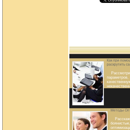
Как при помо
раскрутить са
Рассмотри
параметров,
качественну
некачествен
Методы Оп
Расскаж
боянистые
оптимизаци