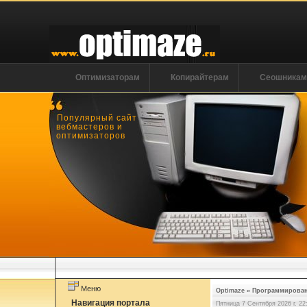
Оптимизаторам
Копирайтерам
Сеошника
Популярный сайт
вебмастеров и
оптимизаторов
Меню
Optimaze
»
Программирова
Навигация портала
Пятница 7 Сентября 2026 г. 22