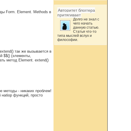
Авторитет блоггера
ды Form. Element. Methods в
притягивает
Долго не знал с
чего начать
данную статью.
Статья что-то
типа мыслей вслух и
философии.
extend() так же вызывается в
 $$() (элементы,
ть метод Element. extend()
е методы - никаких проблем!
й набор функций, просто