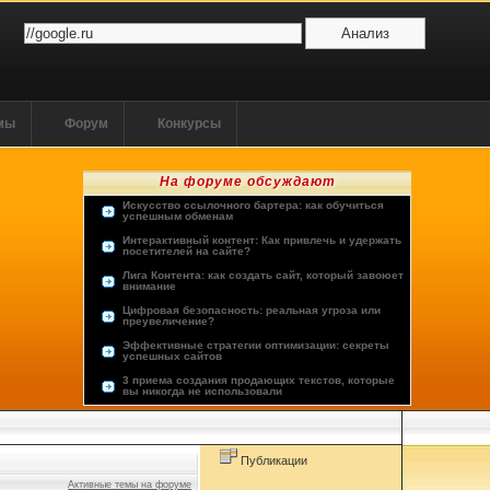
ммы
Форум
Конкурсы
На форуме обсуждают
Искусство ссылочного бартера: как обучиться
успешным обменам
Интерактивный контент: Как привлечь и удержать
посетителей на сайте?
Лига Контента: как создать сайт, который завоюет
внимание
Цифровая безопасность: реальная угроза или
преувеличение?
Эффективные стратегии оптимизации: секреты
успешных сайтов
3 приема создания продающих текстов, которые
вы никогда не использовали
Опыт пользователей: лучшие хостинг-провайдеры
Будущее человечества: космос или виртуальная
реальность?
Публикации
Активные темы на форуме