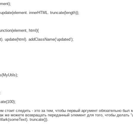
ent);
ate(element. innerHTML. truncate(length));
ction(element, html){
 update(html). addClassName(‘updated’);
(MyUtils);
:
cate(100);
ем стоит следить - это за тем, чтобы первый аргумент обязательно бы
ак же можете возвращать переданный элемент для того, чтобы делать “
Mark(someText). truncate()).