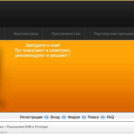
м
Фрилансерам
Программистам
Партнёрские програ
Заходите к нам!
Тут помогают и советуют,
рекомендуют и решают !
Регистрация
Вход
Форум
Поиск
FAQ
ние
»
Расширения DOM в Prototype
:56:27