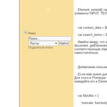
Element. extend() 
элементы INPUT, TE
var contact_data = $(‘
Поиск
var search_terms = $(
Имейте ввиду, что 
document. getElement
Подробный поиск
соответствующие опре
самостоятельно.
Добавление пользо
Если вам нужно доб
Для этого в Prototyp
передайте его в Eleme
var MyUtils = {
truncate: function(e