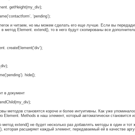
ment. getHeight(my_div);
e(‘contactform’, ‘pending’);
легок и читаем, но мы можем сделать его еще лучше. Если вы передади
 в метод Element. extend(), то в него будут скопированы все дополните
t. createElement(‘div’);
div);
(‘pending’). hide();
нт в документ
endChild(my_div);
овы методов становятся короче и более интуитивны. Как уже упоминалос
из Element. Methods в наш элемент, который автоматически становится 
о метод extend() не будет несколько раз добавлять методы в один и тот 
), которая расширяет каждый элемент, передаваемый ей в качестве аргу