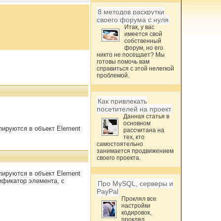
8 методов раскрутки
своего форума с нуля
Итак, у вас
имеется свой
собственный
форум, но его
никто не посещает? Мы
готовы помочь вам
справиться с этой нелегкой
проблемой.
Как привлекать
посетителей на проект
Данная статья в
основном
пируются в объект Element
рассчитана на
тех, кто
самостоятельно
занимается продвижением
своего проекта.
пируются в объект Element
ификатор элемента, с
Про MySQL, серверы и
PayPal
Проклял все
настройки
кодировок,
проклял