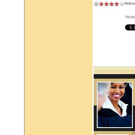
Рейти
Нрав
У