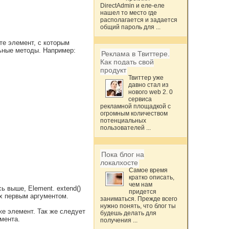
DirectAdmin и еле-еле
нашел то место где
располагается и задается
общий пароль для ...
те элемент, с которым
льные методы. Например:
Реклама в Твиттере.
Как подать свой
продукт
Твиттер уже
давно стал из
нового web 2. 0
сервиса
рекламной площадкой с
огромным количеством
потенциальных
пользователей ...
Пока блог на
локалхосте
Самое время
кратко описать,
чем нам
ь выше, Element. extend()
придется
их первым аргументом.
заниматься. Прежде всего
нужно понять, что блог ты
же элемент. Так же следует
будешь делать для
мента.
получения ...