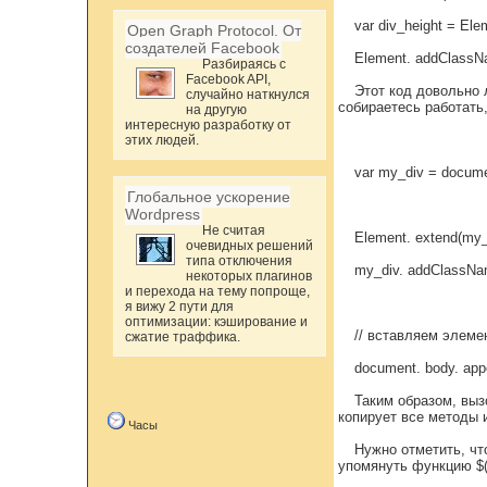
var div_height = Ele
Open Graph Protocol. От
создателей Facebook
Element. addClassNam
Разбираясь с
Facebook API,
Этот код довольно 
случайно наткнулся
собираетесь работать,
на другую
интересную разработку от
этих людей.
var my_div = documen
Глобальное ускорение
Wordpress
Не считая
Element. extend(my_
очевидных решений
типа отключения
my_div. addClassName
некоторых плагинов
и перехода на тему попроще,
я вижу 2 пути для
оптимизации: кэширование и
// вставляем элеме
сжатие траффика.
document. body. app
Таким образом, выз
копирует все методы 
Часы
Нужно отметить, чт
упомянуть функцию $(