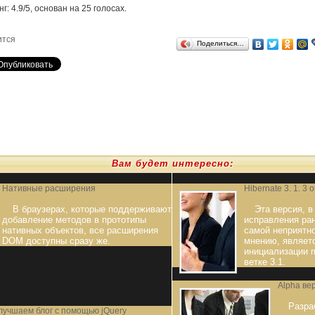
нг:
4.9
/
5
, основан на
25
голосах.
ится
Поделиться…
Вам будет интересно:
Нативные расширения
Hibernate 3. 1. 3 o
В браузерах, которые поддерживают
Эта версия, в
добавление методов в прототипы
исправления ра
нативных объектов, все расширения
самой неприятно
DOM доступны сразу же.
мнению, являет
инициализации m
ветке 3.1.
Alpha ве
Разра
лучшаем блог с помощью jQuery