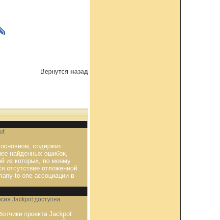
Вернутся
назад
ut
 основном, содержит
нее найденных ошибок,
й из которых, по моему
ся отсутствие отложенной
any-to-one ассоциации в
рсия Jackpot доступна
ботчики проекта Jackpot