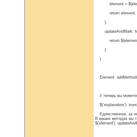
element = $(elem
return element. upd
},
updateAndMark: fun
return $(element).
}
}
Element. addMethods
// теперь вы можете
$(‘explanation’). trun
Единственное, за ч
В ваших методах вы т
$('element'). updateAnd