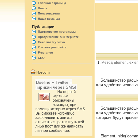
Главная страница
Поиск
Пользователи
Наша команда
Публикации
Партнерские программы
Продвижение в Интернете
Секс чат Рулетка
Контент для сайта
Freelance
СЕО
Метод Element. exten
Новости
Большинство расши
Beeline + Twitter =
для удобства использ
чирикай через SMS!
На первой
картинке
обозначены
команды, при
Большинство расши
помощи которых через SMS
для удобства использ
Вы сможете кого-либо
которым будут произв
зафолловить или же
отписаться, ретвитнуть чей-
либо пост или же написать
личное сообщение.
Element. hide(‘comm