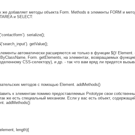
так же добавляет методы объекта Form. Methods в элементы FORM и мето
XTAREA и SELECT:
contactform’). serialize();
’search_input’). getValue();
элементы автоматически расширяются не только в функции $()! Element. 
sByClassName, Form. getElements, на элементах, возвращаемых функцией
деленному CSS-селектору), и др. - так что вам вряд ли придется вызыва
вательских методов с помощью Element. addMethods()
авить к элементам помимо предоставляемых Prototype свои собственны
e так же есть специальный механизм. Если у вас есть объект, содержащи
nt. addMethods():
lement, length){