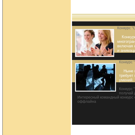
Конкурс "
Конкур
многогран
включая 
и анимац
Конкурс 
Ныне 
требует
умений.
Конкурс 
получай 
Интересный командный конкурс 
оффлайна