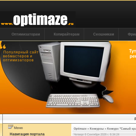
Оптимизаторам
Копирайтерам
Сеошникам
Фри
Ту
Популярный сайт
ре
вебмастеров и
оптимизаторов
Меню
Optimaze
»
Конкурсы
»
Конкурс "Самый кр
Навигация портала
Четверг 6 Сентября 2026 г. 6:34:24