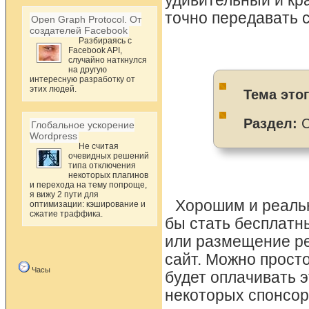
удивительный и кр
точно передавать с
Open Graph Protocol. От
создателей Facebook
Разбираясь с
Facebook API,
случайно наткнулся
на другую
интересную разработку от
этих людей.
Тема это
Раздел:
С
Глобальное ускорение
Wordpress
Не считая
очевидных решений
типа отключения
некоторых плагинов
и перехода на тему попроще,
я вижу 2 пути для
Хорошим и реаль
оптимизации: кэширование и
сжатие траффика.
бы стать бесплатны
или размещение ре
сайт. Можно прост
Часы
будет оплачивать 
некоторых спонсор