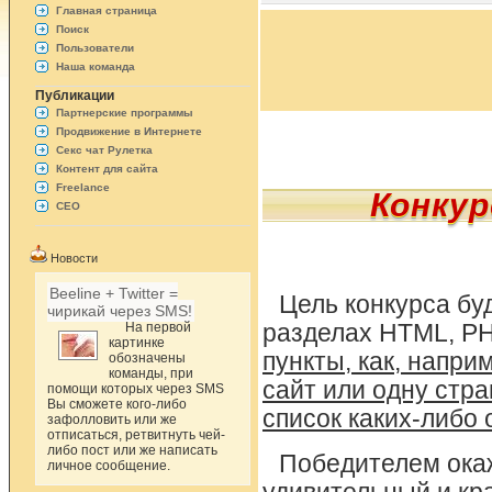
Главная страница
Поиск
Пользователи
Наша команда
Публикации
Партнерские программы
Продвижение в Интернете
Секс чат Рулетка
Контент для сайта
Freelance
Конкур
СЕО
Новости
Beeline + Twitter =
Цель конкурса бу
чирикай через SMS!
На первой
разделах HTML, PH
картинке
пункты, как, напри
обозначены
команды, при
сайт или одну стр
помощи которых через SMS
Вы сможете кого-либо
список каких-либо
зафолловить или же
отписаться, ретвитнуть чей-
либо пост или же написать
Победителем окаж
личное сообщение.