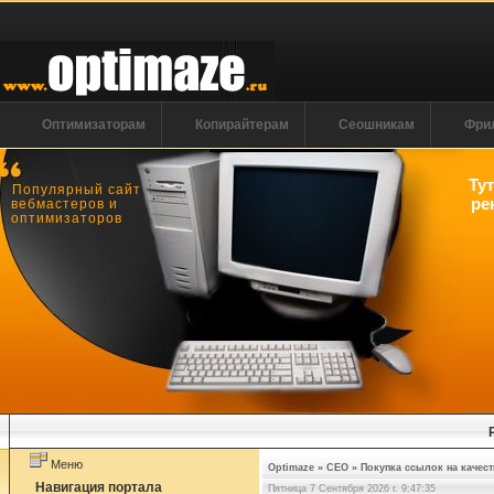
Оптимизаторам
Копирайтерам
Сеошникам
Фри
Ту
Популярный сайт
ре
вебмастеров и
оптимизаторов
Меню
Optimaze
»
СЕО
»
Покупка ссылок на качес
Навигация портала
Пятница 7 Сентября 2026 г. 9:47:36