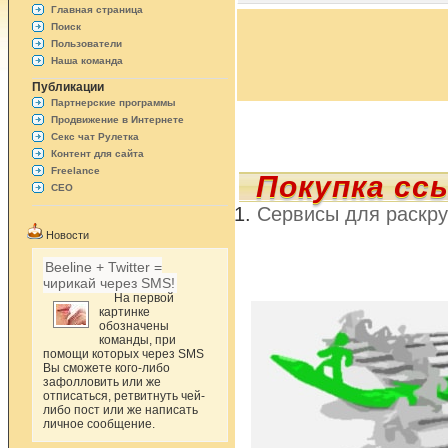
Главная страница
Поиск
Пользователи
Наша команда
Публикации
Партнерские программы
Продвижение в Интернете
Секс чат Рулетка
Контент для сайта
Freelance
Покупка сс
СЕО
Сервисы для раскру
Новости
Beeline + Twitter =
чирикай через SMS!
На первой
картинке
обозначены
команды, при
помощи которых через SMS
Вы сможете кого-либо
зафолловить или же
отписаться, ретвитнуть чей-
либо пост или же написать
личное сообщение.