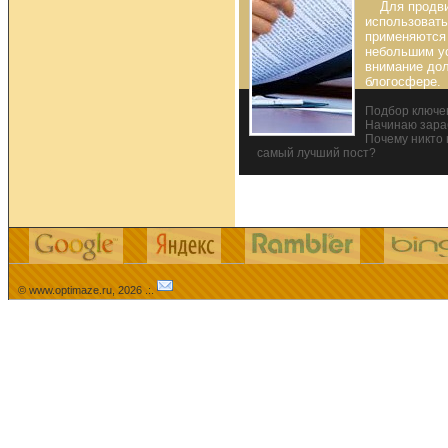
Для продв
использовать
применяются 
небольшим ус
внимание до
блогосфере.
Подбор ключев
Начинаю зара
Почему никто 
самый лучший пост?
© www.optimaze.ru, 2026 .:.