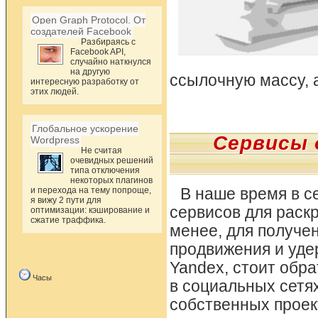
Open Graph Protocol. От
создателей Facebook
Разбираясь с
Facebook API,
случайно наткнулся
на другую
ссылочную массу, 
интересную разработку от
этих людей.
Глобальное ускорение
Сервисы 
Wordpress
Не считая
очевидных решений
типа отключения
некоторых плагинов
и перехода на тему попроще,
В наше время в с
я вижу 2 пути для
сервисов для раскр
оптимизации: кэширование и
сжатие траффика.
менее, для получен
продвижения и уде
Yandex, стоит обр
Часы
в социальных сетях
собственных проек