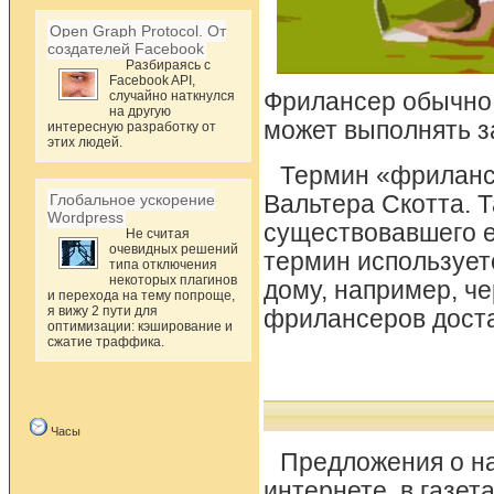
Open Graph Protocol. От
создателей Facebook
Разбираясь с
Facebook API,
случайно наткнулся
Фрилансер обычно 
на другую
может выполнять з
интересную разработку от
этих людей.
Термин «фриланс
Глобальное ускорение
Вальтера Скотта. 
Wordpress
существовавшего е
Не считая
очевидных решений
термин использует
типа отключения
некоторых плагинов
дому, например, ч
и перехода на тему попроще,
я вижу 2 пути для
фрилансеров доста
оптимизации: кэширование и
сжатие траффика.
Часы
Предложения о на
интернете, в газе