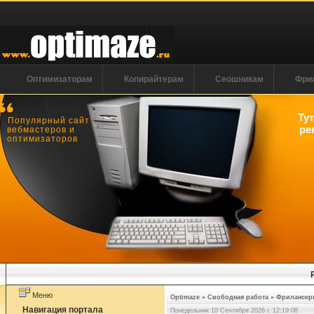
Оптимизаторам
Копирайтерам
Сеошникам
Фри
Ту
Популярный сайт
ре
вебмастеров и
оптимизаторов
Меню
Optimaze
»
Свободная работа
»
Фрилансеры
Навигация портала
Понедельник 10 Сентября 2026 г. 12:19:08