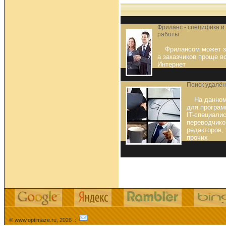
Фриланс - специфика 
работы
Фрилансом может з
а заказчиков проще в
Интернет
Поиск удалён
На данном
для програм
IT-специалис
переводчико
редакторов,
прочих
© www.optimaze.ru, 2026 .:.