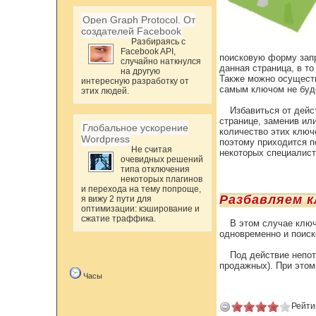
Open Graph Protocol. От
создателей Facebook
Разбираясь с
Facebook API,
поисковую форму запр
случайно наткнулся
данная страница, в т
на другую
Также можно осуществ
интересную разработку от
самым ключом не буде
этих людей.
Избавиться от дейс
странице, заменив ил
Глобальное ускорение
количество этих ключ
Wordpress
поэтому приходится п
Не считая
некоторых специалист
очевидных решений
типа отключения
некоторых плагинов
и перехода на тему попроще,
Разбавляем к
я вижу 2 пути для
оптимизации: кэширование и
сжатие траффика.
В этом случае ключ
одновременно и поиск
Под действие непо
продажных). При этом
Часы
Рейти