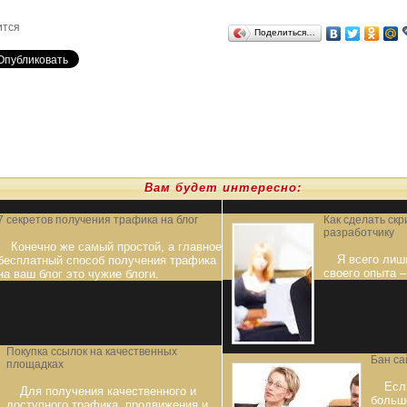
ится
Поделиться…
Вам будет интересно:
7 секретов получения трафика на блог
Как сделать ск
разработчику
Конечно же самый простой, а главное
Я всего лиш
бесплатный способ получения трафика
своего опыта –
на ваш блог это чужие блоги.
Покупка ссылок на качественных
Бан са
площадках
Есл
Для получения качественного и
больш
доступного трафика, продвижения и