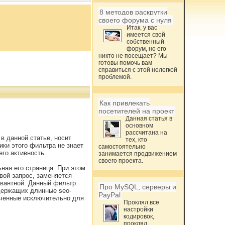
8 методов раскрутки
своего форума с нуля
Итак, у вас
имеется свой
собственный
форум, но его
никто не посещает? Мы
готовы помочь вам
справиться с этой нелегкой
проблемой.
Как привлекать
посетителей на проект
Данная статья в
основном
рассчитана на
в данной статье, носит
тех, кто
ики этого фильтра не знает
самостоятельно
го активность.
занимается продвижением
своего проекта.
ьная его страница. При этом
вой запрос, заменяется
евантной. Данный фильтр
Про MySQL, серверы и
одержащих длинные seo-
PayPal
аченные исключительно для
Проклял все
настройки
кодировок,
проклял