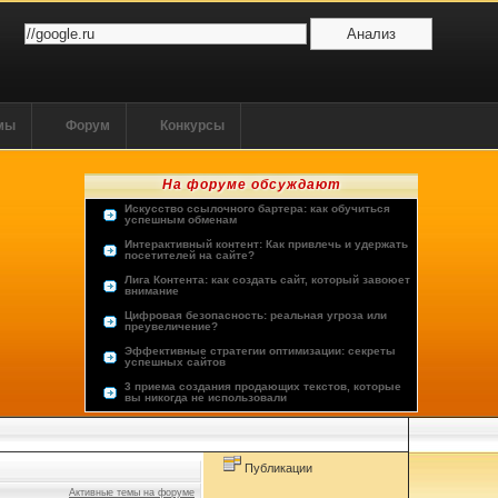
ммы
Форум
Конкурсы
На форуме обсуждают
Искусство ссылочного бартера: как обучиться
успешным обменам
Интерактивный контент: Как привлечь и удержать
посетителей на сайте?
Лига Контента: как создать сайт, который завоюет
внимание
Цифровая безопасность: реальная угроза или
преувеличение?
Эффективные стратегии оптимизации: секреты
успешных сайтов
3 приема создания продающих текстов, которые
вы никогда не использовали
Опыт пользователей: лучшие хостинг-провайдеры
Будущее человечества: космос или виртуальная
реальность?
Публикации
Активные темы на форуме