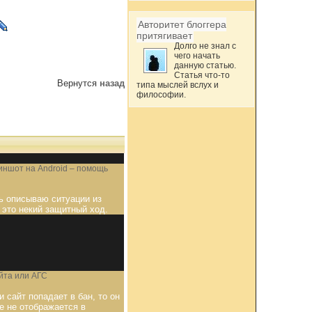
Авторитет блоггера
притягивает
Долго не знал с
чего начать
данную статью.
Статья что-то
Вернутся
назад
типа мыслей вслух и
философии.
риншот на Android – помощь
ь описываю ситуации из
 это некий защитный ход.
йта или АГС
и сайт попадает в бан, то он
е не отображается в