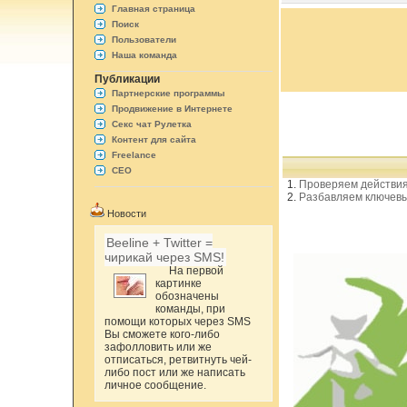
Главная страница
Поиск
Пользователи
Наша команда
Публикации
Партнерские программы
Продвижение в Интернете
Секс чат Рулетка
Контент для сайта
Freelance
СЕО
Проверяем действи
Разбавляем ключевы
Новости
Beeline + Twitter =
чирикай через SMS!
На первой
картинке
обозначены
команды, при
помощи которых через SMS
Вы сможете кого-либо
зафолловить или же
отписаться, ретвитнуть чей-
либо пост или же написать
личное сообщение.