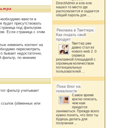
DirectAdmin и еле-еле
нашел то место где
льтра
располагается и задается
общий пароль для ...
необходимо ввести в
е будет присутствовать
 страница под фильтром.
Реклама в Твиттере.
ом. Если страница с этим
Как подать свой
продукт
Твиттер уже
тью изменить контент на
давно стал из
обходимо пересмотреть
нового web 2. 0
го бывает недостаточно,
сервиса
й фильтр, по мнению
рекламной площадкой с
огромным количеством
потенциальных
пользователей ...
Пока блог на
этот фильтр учитывает
локалхосте
Самое время
кратко описать,
 ссылок (обменных или
чем нам
придется
заниматься. Прежде всего
нужно понять, что блог ты
будешь делать для
получения ...