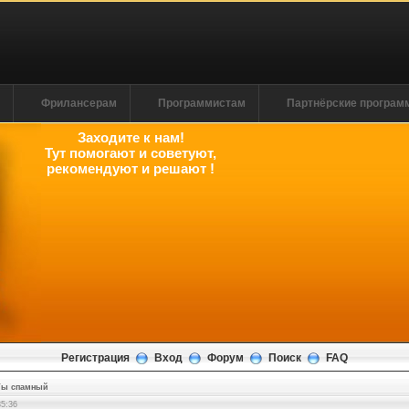
м
Фрилансерам
Программистам
Партнёрские програ
Заходите к нам!
Тут помогают и советуют,
рекомендуют и решают !
Регистрация
Вход
Форум
Поиск
FAQ
Ты спамный
35:37