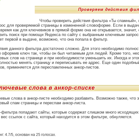
Проверяем действия фи
Чтобы проверить действия фильтра «Ты спамный», 
ос для проверяемой страницы в измененной словоформе. Если в выдач
о время как для ключевиков в прямой форме она не открывается, значит,
ить поиск при помощи Яндекса по сайту с выбранным ключевым запрос
т первой в выдаче, возможно, что она попала в фильтр.
твия данного фильтра достаточно сложно. Для этого необходимо полнос
и оформив ключ так, чтобы он был читаемым для людей. Кроме того, не
евых слов на странице и при необходимости уменьшить их. Иногда и это
олностью менять страницу и переписывать ее адрес. Еще один подобны
ов, применяется для переспамленных анкор-листов.
лючевые слова в анкор-списке
евые слова в анкор-листе необходимо разбавить. Возможно также, что 
овый спам страницы и переспам анкор-листа.
т-фильтра попадают сайты, которые содержат слишком много исходящих
 вес ссылок с сайта, который находится в этом фильтре, обнуляется.
нг:
4.7
/
5
, основан на
25
голосах.