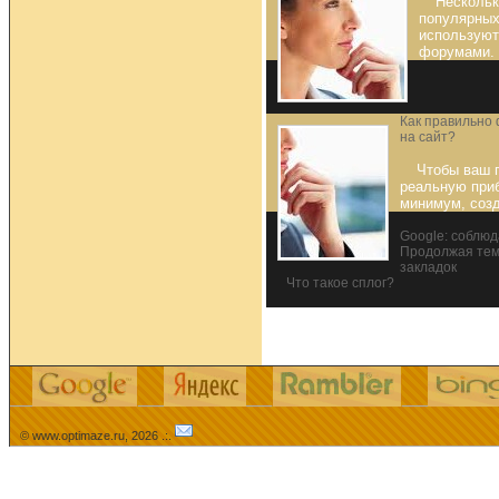
Нескольк
популярных
используют
форумами.
Как правильно
на сайт?
Чтобы ваш 
реальную приб
минимум, созд
Google: соблюд
Продолжая тем
закладок
Что такое сплог?
© www.optimaze.ru, 2026 .:.