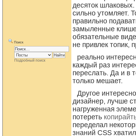
десяток шлаковых.
сильно утомляет. Т
правильно подават
замыленные клише,
обязательные видео
Поиск
не привлек топик, 
реально интересн
Подробный поиск
каждый раз интерес
переслать. Да и в 
только мешает.
Другое интересно
дизайнер, лучше ст
нагруженная элеме
потереть
копирайт
переделал некотор
знаний CSS хватило