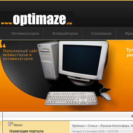
Оптимизаторам
Копирайтерам
Сеошникам
Фри
Ту
Популярный сайт
ре
вебмастеров и
оптимизаторов
Меню
Optimaze
»
Статьи
»
Русская блогосфера. 
Навигация портала
Четверг 6 Сентября 2026 г. 18:57:00