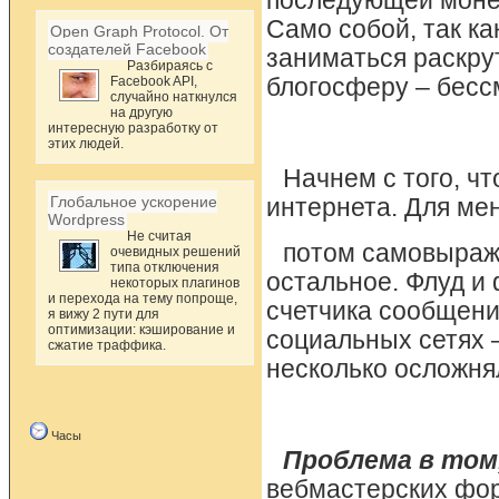
последующей монет
Само собой, так ка
Open Graph Protocol. От
создателей Facebook
заниматься раскрут
Разбираясь с
Facebook API,
блогосферу – бес
случайно наткнулся
на другую
интересную разработку от
этих людей.
Начнем с того, ч
Глобальное ускорение
интернета. Для мен
Wordpress
Не считая
потом самовыраже
очевидных решений
типа отключения
остальное. Флуд и
некоторых плагинов
и перехода на тему попроще,
счетчика сообщени
я вижу 2 пути для
оптимизации: кэширование и
социальных сетях –
сжатие траффика.
несколько осложня
Часы
Проблема в том,
вебмастерских фор