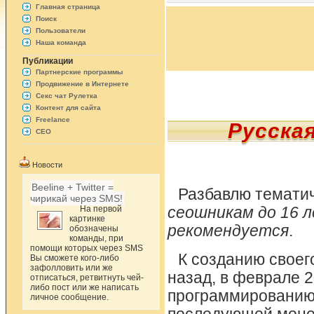
Главная страница
Поиск
Пользователи
Наша команда
Публикации
Партнерские программы
Продвижение в Интернете
Секс чат Рулетка
Контент для сайта
Freelance
Русска
СЕО
Новости
Beeline + Twitter =
Разбавлю темати
чирикай через SMS!
На первой
сеошникам до 16 л
картинке
рекомендуется
.
обозначены
команды, при
помощи которых через SMS
К созданию своего
Вы сможете кого-либо
зафолловить или же
назад, в феврале 2
отписаться, ретвитнуть чей-
либо пост или же написать
программированию,
личное сообщение.