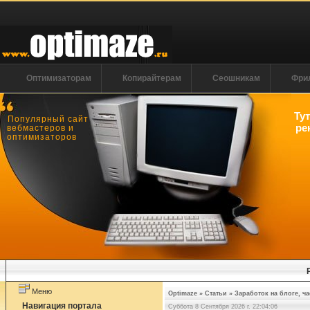
Оптимизаторам
Копирайтерам
Сеошникам
Фри
Ту
Популярный сайт
ре
вебмастеров и
оптимизаторов
Меню
Optimaze
»
Статьи
»
Заработок на блоге, ча
Навигация портала
Суббота 8 Сентября 2026 г. 22:04:06