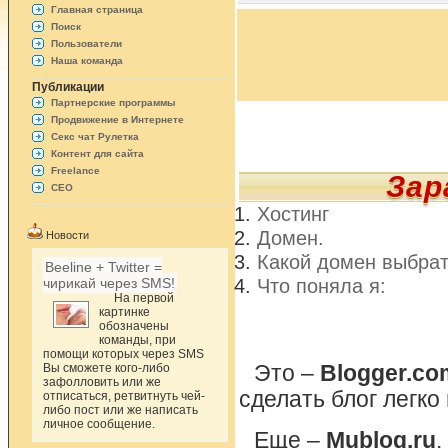
Главная страница
Поиск
Пользователи
Наша команда
Публикации
Партнерские программы
Продвижение в Интернете
Секс чат Рулетка
Контент для сайта
Freelance
Зар
СЕО
Хостинг
Домен.
Новости
Какой домен выбра
Beeline + Twitter =
Что поняла я:
чирикай через SMS!
На первой
картинке
обозначены
команды, при
помощи которых через SMS
Вы сможете кого-либо
Это –
Blogger.co
зафолловить или же
сделать блог легко
отписаться, ретвитнуть чей-
либо пост или же написать
личное сообщение.
Еще –
Mublog.ru
.