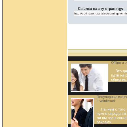
Ссылка на эту страницу:
Offline и
Это да
идти на 
общение,
Популярные счётчи
LiveInternet
Начнём с того,
нужно определять
ли вы располагат
рекламу.