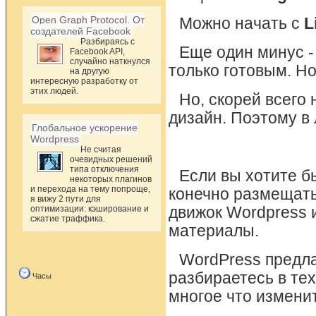
Open Graph Protocol. От
Можно начать с
L
создателей Facebook
Разбираясь с
Еще один минус -
Facebook API,
случайно наткнулся
только готовым. Н
на другую
интересную разработку от
этих людей.
Но, скорей всего
дизайн. Поэтому в
Глобальное ускорение
Wordpress
Не считая
очевидных решений
типа отключения
Если вы хотите б
некоторых плагинов
и перехода на тему попроще,
конечно размещать
я вижу 2 пути для
оптимизации: кэширование и
движок Wordpress 
сжатие траффика.
материалы.
WordPress предла
разбираетесь в те
Часы
многое что изменит