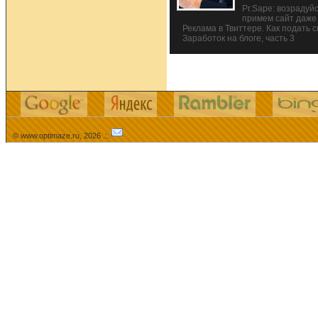
Pr.Sape: возрадуй
примем сайт даже
Реклама в Твиттере. Как подать 
Заработок на блоге, часть 3
© www.optimaze.ru, 2026 .:.